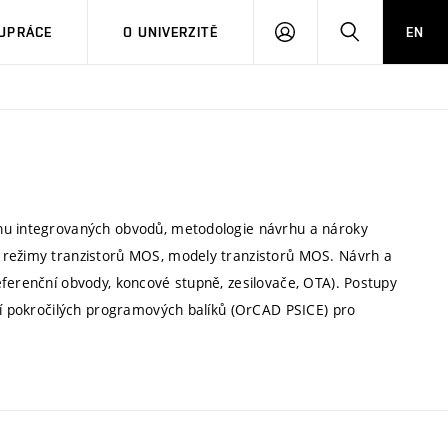
PŘIHLÁSIT
HLEDAT
UPRÁCE
O UNIVERZITĚ
EN
SE
rhu integrovaných obvodů, metodologie návrhu a nároky
 režimy tranzistorů MOS, modely tranzistorů MOS. Návrh a
eferenční obvody, koncové stupně, zesilovače, OTA). Postupy
ití pokročilých programových balíků (OrCAD PSICE) pro