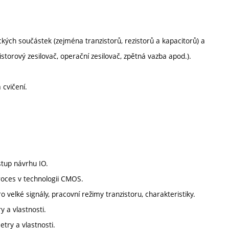
ických součástek (zejména tranzistorů, rezistorů a kapacitorů) a
storový zesilovač, operační zesilovač, zpětná vazba apod.).
cvičení.
stup návrhu IO.
roces v technologii CMOS.
velké signály, pracovní režimy tranzistoru, charakteristiky.
y a vlastnosti.
try a vlastnosti.