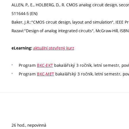
ALLEN, P., E., HOLBERG, D., R. CMOS analog circuit design, seco
511644-5 (EN)
Baker, J.R.:"CMOS circuit design, layout and simulation", IEEE P
Razavi:"Design of analog integrated circuits", McGraw-Hill, ISB
aktuální otevřený kurz
eLearning:
Program
BKC-EKT
bakalářský 3 ročník, letní semestr, povi
Program
BKC-MET
bakalářský 3 ročník, letní semestr, povi
26 hod., nepovinná