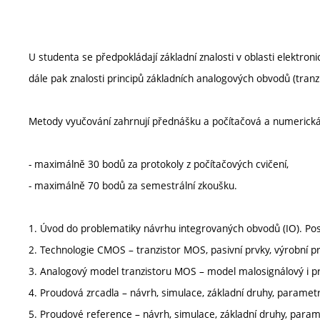
U studenta se předpokládají základní znalosti v oblasti elektron
dále pak znalosti principů základních analogových obvodů (tranzi
Metody vyučování zahrnují přednášku a počítačová a numerická 
- maximálně 30 bodů za protokoly z počítačových cvičení,
- maximálně 70 bodů za semestrální zkoušku.
1. Úvod do problematiky návrhu integrovaných obvodů (IO). Po
2. Technologie CMOS – tranzistor MOS, pasivní prvky, výrobní p
3. Analogový model tranzistoru MOS – model malosignálový i pro 
4. Proudová zrcadla – návrh, simulace, základní druhy, parametr
5. Proudové reference – návrh, simulace, základní druhy, parame