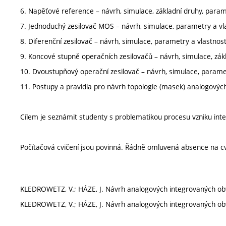
6. Napěťové reference – návrh, simulace, základní druhy, parame
7. Jednoduchý zesilovač MOS – návrh, simulace, parametry a vla
8. Diferenční zesilovač – návrh, simulace, parametry a vlastnost
9. Koncové stupně operačních zesilovačů – návrh, simulace, zákl
10. Dvoustupňový operační zesilovač – návrh, simulace, paramet
11. Postupy a pravidla pro návrh topologie (masek) analogových
Cílem je seznámit studenty s problematikou procesu vzniku inte
Počítačová cvičení jsou povinná. Řádně omluvená absence na c
KLEDROWETZ, V.; HÁZE, J. Návrh analogových integrovaných obvod
KLEDROWETZ, V.; HÁZE, J. Návrh analogových integrovaných obv