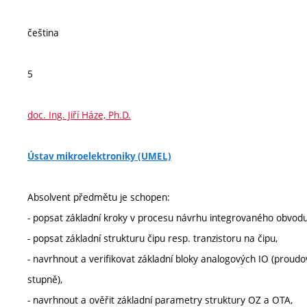
čeština
5
doc. Ing. Jiří Háze, Ph.D.
Ústav mikroelektroniky (UMEL)
Absolvent předmětu je schopen:
- popsat základní kroky v procesu návrhu integrovaného obvodu
- popsat základní strukturu čipu resp. tranzistoru na čipu,
- navrhnout a verifikovat základní bloky analogových IO (proudo
stupně),
- navrhnout a ověřit základní parametry struktury OZ a OTA,