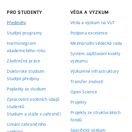
PRO STUDENTY
VĚDA A VÝZKUM
Předměty
Věda a výzkum na VUT
Studijní programy
Podpora excelence
Harmonogram
Mezinárodní vědecká rada
akademického roku
Systém zajišťování kvality
Závěrečné práce
výzkumu
Doktorské studium
Výzkumné infrastruktury
Studijní předpisy
Transfer znalostí
Poplatky za studium
Open Science
Zpracování osobních údajů
Projekty
studentů
Projekty ze strukturálních
Studium a stáže v zahraničí
fondů
Uznání zahraničního
Specifický výzkum
vzdělání