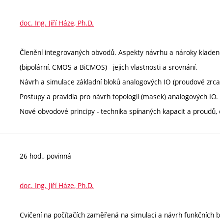
doc. Ing. Jiří Háze, Ph.D.
Členění integrovaných obvodů. Aspekty návrhu a nároky kladen
(bipolární, CMOS a BiCMOS) - jejich vlastnosti a srovnání.
Návrh a simulace základní bloků analogových IO (proudové zrcad
Postupy a pravidla pro návrh topologií (masek) analogových IO.
Nové obvodové principy - technika spínaných kapacit a proud
26 hod., povinná
doc. Ing. Jiří Háze, Ph.D.
Cvičení na počítačích zaměřená na simulaci a návrh funkčních b