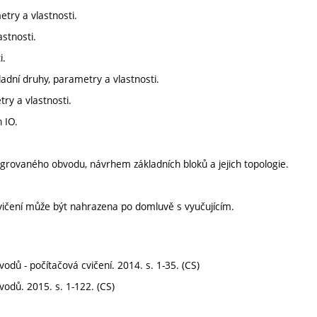
try a vlastnosti.
stnosti.
i.
adní druhy, parametry a vlastnosti.
ry a vlastnosti.
 IO.
grovaného obvodu, návrhem základních bloků a jejich topologie.
vičení může být nahrazena po domluvě s vyučujícím.
ů - počítačová cvičení. 2014. s. 1-35. (CS)
odů. 2015. s. 1-122. (CS)