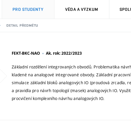
PRO STUDENTY
VĚDA A VÝZKUM
SPOL
DETAIL PŘEDMĚTU
FEKT-BKC-NAO
Ak. rok: 2022/2023
Základní rozdělení integrovaných obvodů. Problematika náv
kladené na analogové integrované obvody. Základní pracovní
simulace základní bloků analogových IO (proudová zrcadla, r
a pravidla pro návrh topologií (masek) analogových IO. Využ
procvičení komplexního návrhu analogových IO.