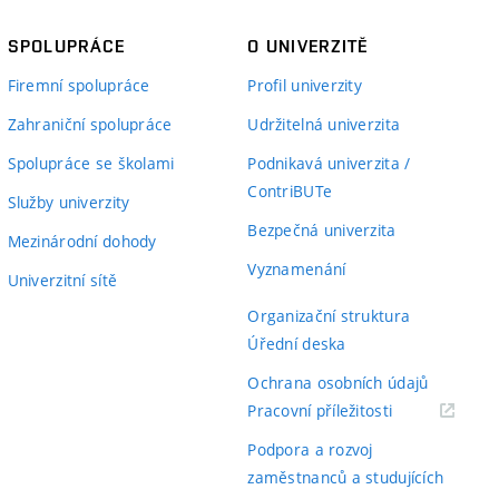
SPOLUPRÁCE
O UNIVERZITĚ
Firemní spolupráce
Profil univerzity
Zahraniční spolupráce
Udržitelná univerzita
Spolupráce se školami
Podnikavá univerzita /
ContriBUTe
Služby univerzity
Bezpečná univerzita
Mezinárodní dohody
Vyznamenání
Univerzitní sítě
Organizační struktura
Úřední deska
Ochrana osobních údajů
(externí
Pracovní příležitosti
odkaz)
Podpora a rozvoj
zaměstnanců a studujících