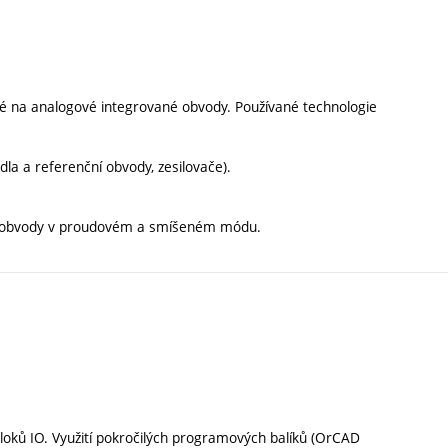
é na analogové integrované obvody. Používané technologie
la a referenční obvody, zesilovače).
ů, obvody v proudovém a smíšeném módu.
loků IO. Využití pokročilých programových balíků (OrCAD