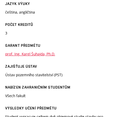
JAZYK VÝUKY
čeština, angličtina
POČET KREDITŮ
3
GARANT PŘEDMĚTU
prof. Ing. Karel Šuhajda, Ph.D.
ZAJIŠŤUJE ÚSTAV
Ústav pozemního stavitelství (PST)
NABÍZEN ZAHRANIČNÍM STUDENTŮM
Všech fakult
VÝSLEDKY UČENÍ PŘEDMĚTU
Student vypracuje celkem dvě objemové studie stavby pro