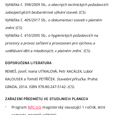
Vyhláška č. 398/2009 Sb.,
o obecných technických požadavcích
zabezpečujících bezbariérové užívání staveb.
(CS)
Vyhláška č. 405/2017 Sb.,
o dokumentaci staveb v platném
znění.
(CS)
Vyhláška č. 410/2005 Sb.,
o hygienických požadavcích na
prostory a provoz zařízení a provozoven pro výchovu a
vzdělávání dětí a mladistvých, v platném znění
. (CS)
DOPORUČENÁ LITERATURA
REMEŠ, Josef, Ivana UTÍKALOVÁ, Petr KACÁLEK, Lubor
KALOUSEK a Tomáš PETŘÍČEK.
Stavební příručka
. Praha:
GRADA, 2014. ISBN 978-80-247-5142- (CS)
ZAŘAZENÍ PŘEDMĚTU VE STUDIJNÍCH PLÁNECH
Program
NPC-SIS
magisterský navazující 1 ročník, letní
semestr, povinně volitelný