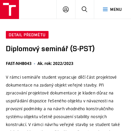
VUT
PŘIHLÁSIT
HLEDAT
MENU
SE
DETAIL PŘEDMĚTU
Diplomový seminář (S-PST)
FAST-NHB043
Ak. rok: 2022/2023
V rámci semináře student vypracuje dílčí část projektové
dokumentace na zadaný objekt veřejné stavby. Při
zpracování projektové dokumentace je kladen důraz na
uspořádání dispozice řešeného objektu v návaznosti na
provozní podmínky a na návrh vhodného konstrukčního
systému objektu včetně posouzení stability nosných
konstrukcí. V rámci návrhu veřejné stavby se student také