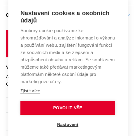
Brno
Podpora excelence
Závěrečné práce
Studium bez bariér
Zpracování osobních údajů uchazečů o studium
Firemní spolupráce
Mezinárodní vědecká rada
Nastavení cookies a osobních
O UNIVERZITĚ
Doktorské studium
Podpora podnikání
E-přihláška
údajů
Zahraniční spolupráce
Systém zajišťování kvality výzkumu
Profil univerzity
Spolupráce se školami
Soubory cookie používáme ke
Vysoké
Výzkumné infrastruktury
shromažďování a analýze informací o výkonu
Udržitelná univerzita
učení
Služby univerzity
Transfer znalostí
a používání webu, zajištění fungování funkcí
technické
Podnikavá univerzita / ContriBUTe
Mezinárodní dohody
ze sociálních médií a ke zlepšení a
Open Science
v
Bezpečná univerzita
přizpůsobení obsahu a reklam. Se souhlasem
Univerzitní sítě
Brně
Projekty
můžeme také předávat marketingovým
VYSOKÉ UČENÍ TECHNICKÉ V BRNĚ
Vyznamenání
platformám některé osobní údaje pro
Projekty ze strukturálních fondů
Antonínská 548/1
www.vut.cz
marketingové účely.
Organizační struktura
602 00 Brno
vut@vutbr.cz
Specifický výzkum
Zjistit více
Úřední deska
Ochrana osobních údajů
POVOLIT VŠE
(externí
Pracovní příležitosti
Nastavení
odkaz)
Podpora a rozvoj zaměstnanců a studujících