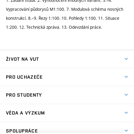
1. Zadání studií. 2. Vyhodnocení vhodných variant. 3.–6.
Vypracování půdorysů M1:100. 7. Modulová schéma nosných
konstrukcí. 8.–9. Řezy 1:100. 10. Pohledy 1:100. 11. Situace
1:200. 12. Technická zpráva. 13. Odevzdání práce.
ŽIVOT NA VUT
Atmosféra VUT
PRO UCHAZEČE
Prostory školy
Proč na VUT
Koleje
PRO STUDENTY
Studijní programy
Stravování
Předměty
Studijní předpisy
Studium a stáže v zahraničí
Stipendia
Dny otevřených dveří
VĚDA A VÝZKUM
Sport na VUT
(externí
Studijní programy
Poplatky za studium
Uznání zahraničního vzdělání
Knihovny
Aktivity pro juniory
Studentský život
odkaz)
Věda a výzkum na VUT
Harmonogram akademického roku
Zpracování osobních údajů studentů
Sociální bezpečí
SPOLUPRÁCE
Celoživotní vzdělávání