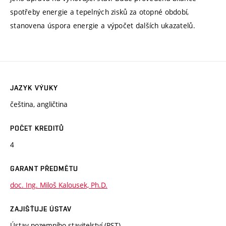
spotřeby energie a tepelných zisků za otopné období,
stanovena úspora energie a výpočet dalších ukazatelů.
JAZYK VÝUKY
čeština, angličtina
POČET KREDITŮ
4
GARANT PŘEDMĚTU
doc. Ing. Miloš Kalousek, Ph.D.
ZAJIŠŤUJE ÚSTAV
Ústav pozemního stavitelství (PST)