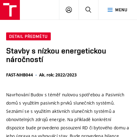
VUT
PŘIHLÁSIT
HLEDAT
MENU
SE
DETAIL PŘEDMĚTU
Stavby s nízkou energetickou
náročností
FAST-NHB044
Ak. rok: 2022/2023
Navrhování Budov s téměř nulovou spotřebou a Pasivních
domů s využitím pasivních prvků slunečních systémů.
Seznámí se s využitím aktivních slunečních systémů a
obnovitelných zdrojů energie. Na příkladě konkrétní
dispozice bude provedeno posouzení RD či bytového domu a
jeho úprava na vyhovující stav. Bude provedena bilance