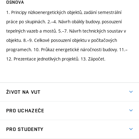
OSNOVA
1. Principy nízkoenergetických objektů, zadání semestrální
práce po skupinách. 2.–4. Návrh obákly budovy, posouzení
tepelných vazeb a mostů. 5.–7. Návrh technických soustav v
objektu. 8.–9. Celkové posouzení objektu v počítačových
programech. 10. Průkaz energetické náročnosti budovy. 11.–
12. Prezentace jednotlivých projektů. 13. Zápočet.
ŽIVOT NA VUT
Atmosféra VUT
PRO UCHAZEČE
Prostory školy
Proč na VUT
Koleje
PRO STUDENTY
Studijní programy
Stravování