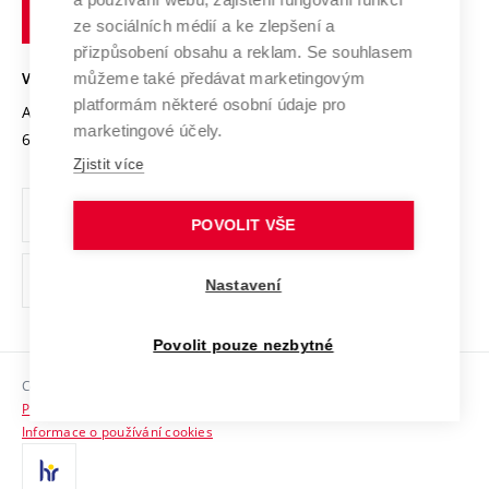
technické
Podnikavá univerzita / ContriBUTe
Mezinárodní dohody
ze sociálních médií a ke zlepšení a
Open Science
v
Bezpečná univerzita
přizpůsobení obsahu a reklam. Se souhlasem
Univerzitní sítě
Brně
Projekty
můžeme také předávat marketingovým
VYSOKÉ UČENÍ TECHNICKÉ V BRNĚ
Vyznamenání
platformám některé osobní údaje pro
Projekty ze strukturálních fondů
Antonínská 548/1
www.vut.cz
marketingové účely.
Organizační struktura
602 00 Brno
vut@vutbr.cz
Specifický výzkum
Zjistit více
Úřední deska
Ochrana osobních údajů
POVOLIT VŠE
(externí
Pracovní příležitosti
Nastavení
odkaz)
Podpora a rozvoj zaměstnanců a studujících
Povolit pouze nezbytné
Rovné příležitosti
Copyright © 2026 VUT
Sociální bezpečí
Prohlášení o přístupnosti
HR Award
Informace o používání cookies
Kontakty