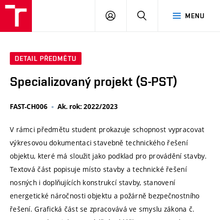
VUT
PŘIHLÁSIT
HLEDAT
MENU
SE
DETAIL PŘEDMĚTU
Specializovaný projekt (S-PST)
FAST-CH006
Ak. rok: 2022/2023
V rámci předmětu student prokazuje schopnost vypracovat
výkresovou dokumentaci stavebně technického řešení
objektu, které má sloužit jako podklad pro provádění stavby.
Textová část popisuje místo stavby a technické řešení
nosných i doplňujících konstrukcí stavby, stanovení
energetické náročnosti objektu a požárně bezpečnostního
řešení. Grafická část se zpracovává ve smyslu zákona č.