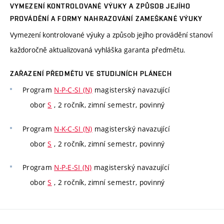
VYMEZENÍ KONTROLOVANÉ VÝUKY A ZPŮSOB JEJÍHO
PROVÁDĚNÍ A FORMY NAHRAZOVÁNÍ ZAMEŠKANÉ VÝUKY
Vymezení kontrolované výuky a způsob jejího provádění stanoví
každoročně aktualizovaná vyhláška garanta předmětu.
ZAŘAZENÍ PŘEDMĚTU VE STUDIJNÍCH PLÁNECH
Program
N-P-C-SI (N)
magisterský navazující
obor
S
, 2 ročník, zimní semestr, povinný
Program
N-K-C-SI (N)
magisterský navazující
obor
S
, 2 ročník, zimní semestr, povinný
Program
N-P-E-SI (N)
magisterský navazující
obor
S
, 2 ročník, zimní semestr, povinný