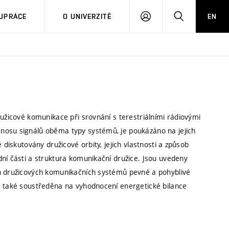
PŘIHLÁSIT
HLEDAT
UPRÁCE
O UNIVERZITĚ
EN
SE
ružicové komunikace při srovnání s terestriálními rádiovými
nosu signálů oběma typy systémů, je poukázáno na jejich
 diskutovány družicové orbity, jejich vlastnosti a způsob
ní části a struktura komunikační družice. Jsou uvedeny
ch družicových komunikačních systémů pevné a pohyblivé
e také soustředěna na vyhodnocení energetické bilance