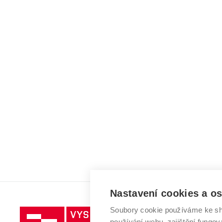
Nastavení cookies a o
Soubory cookie používáme ke sh
Vysoké
používání webu, zajištění fungová