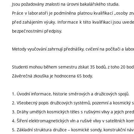
Jsou požadovány znalosti na úrovni bakalářského studia.
Práce v laboratoři je podmíněna platnou kvalifikací „osoby z
před zahájením výuky. Informace k této kvalifikaci jsou uve
bezpečnostními předpisy.
Metody vyučování zahrnují přednášky, cvičení na počítači a labo
Studenti mohou během semestru získat 35 bodů, z toho 20 bodů 
Závěrečná zkouška je hodnocena 65 body.
1. Úvodní informace, historie směrových a družicových spojů.
2. Všeobecný popis družicových systémů, pozemní a kosmický
3. Dráhy umělých kosmických těles s rušivými vlivy a jejich pred
4. Šíření elektromagnetických vln a rušivé vlivy v satelitních ko
5. Základní struktura družice – kosmické sondy, konstrukční ná