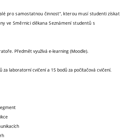
nalé pro samostatnou činnost“, kterou musí studenti získat
deny ve Směrnici děkana Seznámení studentů s
ratoře. Předmět využívá e-learning (Moodle).
za laboratorní cvičení a 15 bodů za počítačová cvičení.
 segment
ikce
munikacích
vrh