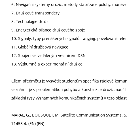
6. Navigační systémy družic, metody stabilizace polohy, manévr
7. Družicové transpondéry
8. Technologie družic
9. Energetická bilance družicového spoje
10. Signály: typy přenášených signálů, ranging, povelování, tele
11. Globální družicová navigace
12. Spojení se vzdáleným vesmírem-DSN
13. Výzkumné a experimentální družice
Cílem předmětu je vysvětlit studentům specifika rádiové komun
seznámit je s problematikou pohybu a konstrukce družic, naučit
základní rysy významných komunikačních systémů v této oblasti
MARAL, G., BOUSQUET, M. Satellite Communication Systems. 5. e
71458-4. (EN) (EN)