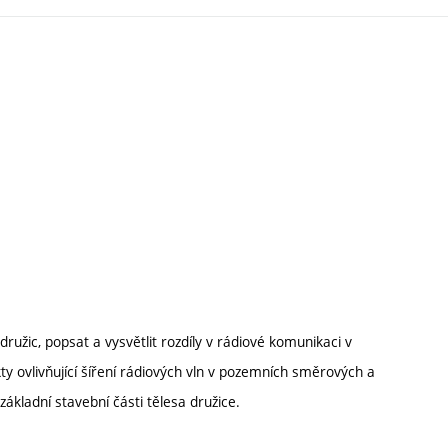
žic, popsat a vysvětlit rozdíly v rádiové komunikaci v
y ovlivňující šíření rádiových vln v pozemních směrových a
základní stavební části tělesa družice.