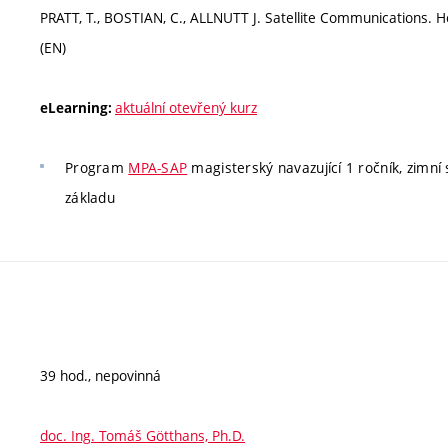
PRATT, T., BOSTIAN, C., ALLNUTT J. Satellite Communications. 
(EN)
aktuální otevřený kurz
eLearning:
Program
MPA-SAP
magisterský navazující 1 ročník, zimní 
základu
39 hod., nepovinná
doc. Ing. Tomáš Götthans, Ph.D.