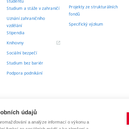
studentů
Projekty ze strukturálních
Studium a stáže v zahraničí
fondů
Uznání zahraničního
Specifický výzkum
vzdělání
Stipendia
(externí
Knihovny
odkaz)
Sociální bezpečí
Studium bez bariér
Podpora podnikání
sobních údajů
romažďování a analýze informací o výkonu a
VYSOKÉ UČENÍ TECHNICKÉ V BRNĚ
ní funkcí ze sociálních médií a ke zlepšení a