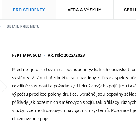
PRO STUDENTY
VĚDA A VÝZKUM
SPOL
DETAIL PŘEDMĚTU
FEKT-MPA-SCM
Ak. rok: 2022/2023
Předmět je orientován na pochopení fyzikálních souvislostí d
systémy. V rámci předmětu jsou uvedeny klíčové aspekty pře
rozdílné vlastnosti a požadavky. U družicových spojů jsou také
výpočtu predikce polohy družice. Stručně jsou popsány základ
příklady jak pozemních směrových spojů, tak příklady různý
služby, včetně družicových navigačních systémů. Pozornost j
družicového spoje.