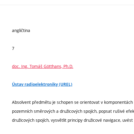
angličtina
7
doc. Ing. Tomáš Götthans, Ph.D.
Ústav radioelektroniky (UREL)
Absolvent předmětu je schopen se orientovat v komponentách dru
pozemních směrových a družicových spojích, popsat rušivé efekt
družicových spojích, vysvětlit principy družicové navigace, uvést 