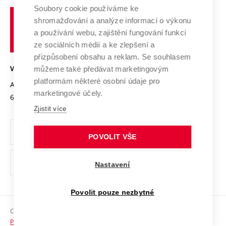
Profil univerzity
Spolupráce se školami
Soubory cookie používáme ke
Vysoké
Výzkumné infrastruktury
shromažďování a analýze informací o výkonu
Udržitelná univerzita
učení
Služby univerzity
Transfer znalostí
a používání webu, zajištění fungování funkcí
technické
Podnikavá univerzita / ContriBUTe
Mezinárodní dohody
ze sociálních médií a ke zlepšení a
Open Science
v
Bezpečná univerzita
přizpůsobení obsahu a reklam. Se souhlasem
Univerzitní sítě
Brně
Projekty
můžeme také předávat marketingovým
VYSOKÉ UČENÍ TECHNICKÉ V BRNĚ
Vyznamenání
platformám některé osobní údaje pro
Projekty ze strukturálních fondů
Antonínská 548/1
www.vut.cz
marketingové účely.
Organizační struktura
602 00 Brno
vut@vutbr.cz
Specifický výzkum
Zjistit více
Úřední deska
Ochrana osobních údajů
POVOLIT VŠE
(externí
Pracovní příležitosti
Nastavení
odkaz)
Podpora a rozvoj zaměstnanců a studujících
Povolit pouze nezbytné
Rovné příležitosti
Copyright © 2026 VUT
Sociální bezpečí
Prohlášení o přístupnosti