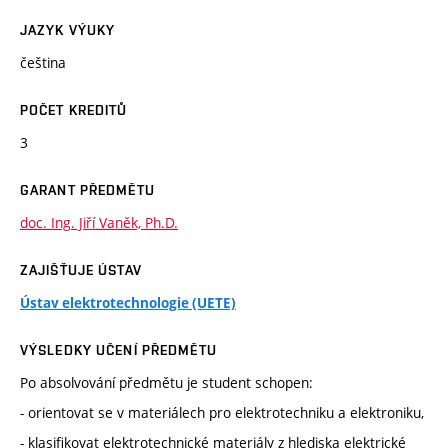
JAZYK VÝUKY
čeština
POČET KREDITŮ
3
GARANT PŘEDMĚTU
doc. Ing. Jiří Vaněk, Ph.D.
ZAJIŠŤUJE ÚSTAV
Ústav elektrotechnologie (UETE)
VÝSLEDKY UČENÍ PŘEDMĚTU
Po absolvování předmětu je student schopen:
- orientovat se v materiálech pro elektrotechniku a elektroniku,
- klasifikovat elektrotechnické materiály z hlediska elektrické