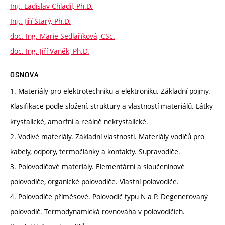
Ing. Ladislav Chladil, Ph.D.
Ing. Jiří Starý, Ph.D.
doc. Ing. Marie Sedlaříková, CSc.
doc. Ing. Jiří Vaněk, Ph.D.
OSNOVA
1. Materiály pro elektrotechniku a elektroniku. Základní pojmy.
Klasifikace podle složení, struktury a vlastností materiálů. Látky
krystalické, amorfní a reálně nekrystalické.
2. Vodivé materiály. Základní vlastnosti. Materiály vodičů pro
kabely, odpory, termočlánky a kontakty. Supravodiče.
3. Polovodičové materiály. Elementární a sloučeninové
polovodiče, organické polovodiče. Vlastní polovodiče.
4. Polovodiče příměsové. Polovodič typu N a P. Degenerovaný
polovodič. Termodynamická rovnováha v polovodičích.