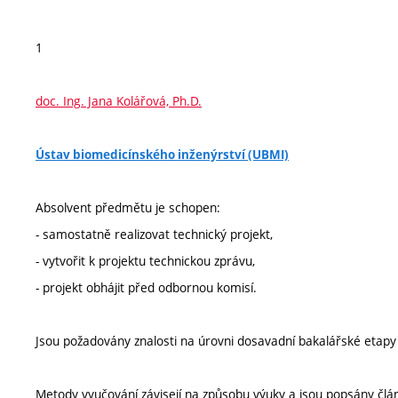
1
doc. Ing. Jana Kolářová, Ph.D.
Ústav biomedicínského inženýrství (UBMI)
Absolvent předmětu je schopen:
- samostatně realizovat technický projekt,
- vytvořit k projektu technickou zprávu,
- projekt obhájit před odbornou komisí.
Jsou požadovány znalosti na úrovni dosavadní bakalářské etapy 
Metody vyučování závisejí na způsobu výuky a jsou popsány člá