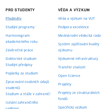
PRO STUDENTY
VĚDA A VÝZKUM
Předměty
Věda a výzkum na VUT
Studijní programy
Podpora excelence
Harmonogram
Mezinárodní vědecká rada
akademického roku
Systém zajišťování kvality
Závěrečné práce
výzkumu
Doktorské studium
Výzkumné infrastruktury
Studijní předpisy
Transfer znalostí
Poplatky za studium
Open Science
Zpracování osobních údajů
Projekty
studentů
Projekty ze strukturálních
Studium a stáže v zahraničí
fondů
Uznání zahraničního
Specifický výzkum
vzdělání