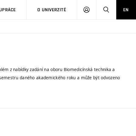
PŘIHLÁSIT
HLEDAT
UPRÁCE
O UNIVERZITĚ
EN
SE
blém z nabídky zadání na oboru Biomedicínská technika a
ho semestru daného akademického roku a může být odvozeno