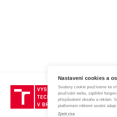
Nastavení cookies a o
Soubory cookie používáme ke sh
Vysoké
používání webu, zajištění fungová
učení
přizpůsobení obsahu a reklam.
technické
platformám některé osobní údaje
v
Brně
Zjistit více