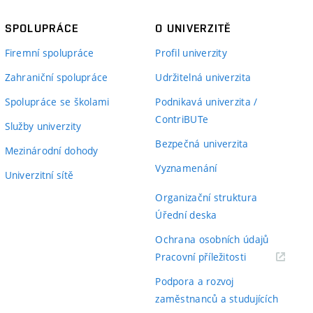
SPOLUPRÁCE
O UNIVERZITĚ
Firemní spolupráce
Profil univerzity
Zahraniční spolupráce
Udržitelná univerzita
Spolupráce se školami
Podnikavá univerzita /
ContriBUTe
Služby univerzity
Bezpečná univerzita
Mezinárodní dohody
Vyznamenání
Univerzitní sítě
Organizační struktura
Úřední deska
Ochrana osobních údajů
(externí
Pracovní příležitosti
odkaz)
Podpora a rozvoj
zaměstnanců a studujících