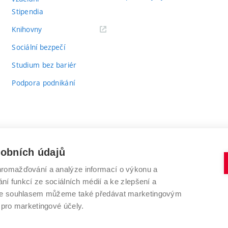
Stipendia
(externí
Knihovny
odkaz)
Sociální bezpečí
Studium bez bariér
Podpora podnikání
sobních údajů
romažďování a analýze informací o výkonu a
VYSOKÉ UČENÍ TECHNICKÉ V BRNĚ
ní funkcí ze sociálních médií a ke zlepšení a
Antonínská 548/1
www.vut.cz
 Se souhlasem můžeme také předávat marketingovým
602 00 Brno
vut@vutbr.cz
 pro marketingové účely.