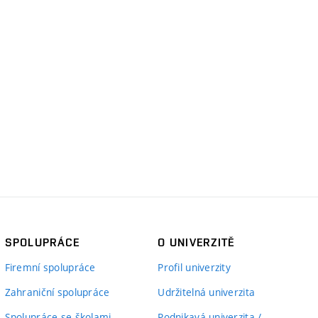
SPOLUPRÁCE
O UNIVERZITĚ
Firemní spolupráce
Profil univerzity
Zahraniční spolupráce
Udržitelná univerzita
Spolupráce se školami
Podnikavá univerzita /