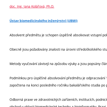
doc. Ing. Jana Kolářová, Ph.D.
Ústav biomedicínského inženýrství (UBMI)
Absolvent předmětu je schopen úspěšně absolvovat vstupní poh
Obecně jsou požadovány znalosti na úrovni středoškolského stu
Metody vyučování závisejí na způsobu výuky a jsou popsány člá
Podmínkou pro úspěšné absolvování předmětu je odpracování 16
započtena na konci posledního ročníku bakalářského studia po p
Odborná praxe ve zdravotnických zařízeních, institucích, podnic
obchod v oblasti biomedicínské techniky a bioinformatiky. Praxi l