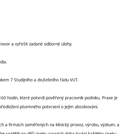
ovor a vyřešit zadané odborné úlohy.
dia.
nkem 7 Studijního a zkušebního řádu VUT.
0 hodin, které potvrdí pověřený pracovník podniku. Praxe je
ředložení písemného potvrzení o jejím absolvování.
ích a firmách zaměřených na klinický provoz, výrobu, výzkum, a
ze rozdělit na dílčí úseky, souvislá doba trvání každého úseku