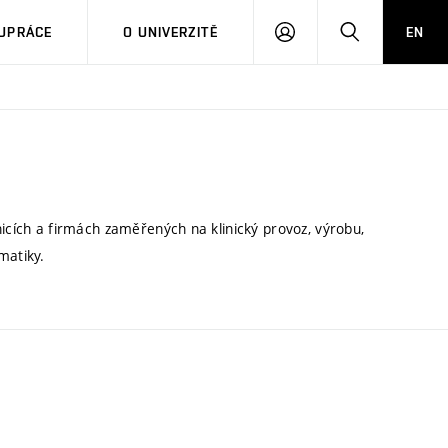
PŘIHLÁSIT
HLEDAT
UPRÁCE
O UNIVERZITĚ
EN
SE
nicích a firmách zaměřených na klinický provoz, výrobu,
matiky.