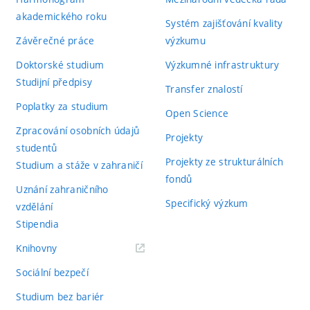
akademického roku
Systém zajišťování kvality
Závěrečné práce
výzkumu
Doktorské studium
Výzkumné infrastruktury
Studijní předpisy
Transfer znalostí
Poplatky za studium
Open Science
Zpracování osobních údajů
Projekty
studentů
Projekty ze strukturálních
Studium a stáže v zahraničí
fondů
Uznání zahraničního
Specifický výzkum
vzdělání
Stipendia
(externí
Knihovny
odkaz)
Sociální bezpečí
Studium bez bariér