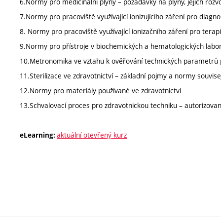
6.Normy pro medicinální plyny – požadavky na plyny, jejich rozvod
7.Normy pro pracoviště využívající ionizujícího záření pro diagno
8. Normy pro pracoviště využívající ionizačního záření pro terapi
9.Normy pro přístroje v biochemických a hematologických labor
10.Metronomika ve vztahu k ověřování technických parametrů p
11.Sterilizace ve zdravotnictví – základní pojmy a normy souvisejíc
12.Normy pro materiály používané ve zdravotnictví
13.Schvalovací proces pro zdravotnickou techniku – autorizovan
aktuální otevřený kurz
eLearning: