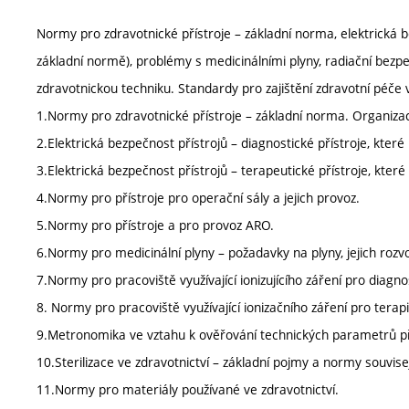
Normy pro zdravotnické přístroje – základní norma, elektrická bez
základní normě), problémy s medicinálními plyny, radiační bez
zdravotnickou techniku. Standardy pro zajištění zdravotní péče
1.Normy pro zdravotnické přístroje – základní norma. Organizac
2.Elektrická bezpečnost přístrojů – diagnostické přístroje, které 
3.Elektrická bezpečnost přístrojů – terapeutické přístroje, které
4.Normy pro přístroje pro operační sály a jejich provoz.
5.Normy pro přístroje a pro provoz ARO.
6.Normy pro medicinální plyny – požadavky na plyny, jejich rozvod
7.Normy pro pracoviště využívající ionizujícího záření pro diagno
8. Normy pro pracoviště využívající ionizačního záření pro terapi
9.Metronomika ve vztahu k ověřování technických parametrů př
10.Sterilizace ve zdravotnictví – základní pojmy a normy souvisejíc
11.Normy pro materiály používané ve zdravotnictví.