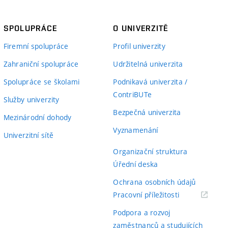
SPOLUPRÁCE
O UNIVERZITĚ
Firemní spolupráce
Profil univerzity
Zahraniční spolupráce
Udržitelná univerzita
Spolupráce se školami
Podnikavá univerzita /
ContriBUTe
Služby univerzity
Bezpečná univerzita
Mezinárodní dohody
Vyznamenání
Univerzitní sítě
Organizační struktura
Úřední deska
Ochrana osobních údajů
(externí
Pracovní příležitosti
odkaz)
Podpora a rozvoj
zaměstnanců a studujících