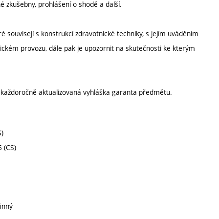
é zkušebny, prohlášení o shodě a další.
 souvisejí s konstrukcí zdravotnické techniky, s jejím uváděním
ickém provozu, dále pak je upozornit na skutečnosti ke kterým
í každoročně aktualizovaná vyhláška garanta předmětu.
S)
5 (CS)
inný