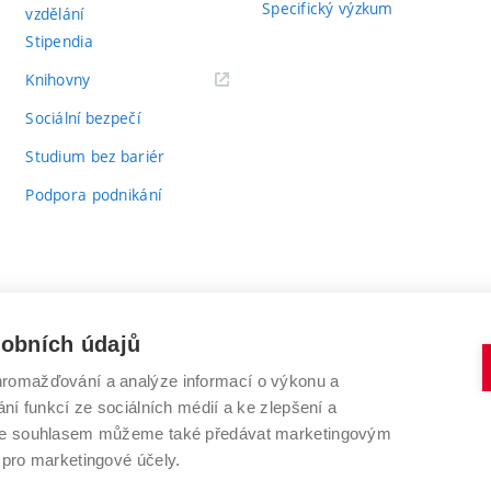
Specifický výzkum
vzdělání
Stipendia
(externí
Knihovny
odkaz)
Sociální bezpečí
Studium bez bariér
Podpora podnikání
sobních údajů
romažďování a analýze informací o výkonu a
VYSOKÉ UČENÍ TECHNICKÉ V BRNĚ
ní funkcí ze sociálních médií a ke zlepšení a
Antonínská 548/1
www.vut.cz
 Se souhlasem můžeme také předávat marketingovým
602 00 Brno
vut@vutbr.cz
 pro marketingové účely.