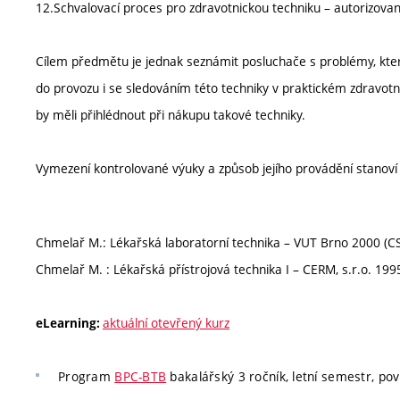
12.Schvalovací proces pro zdravotnickou techniku – autorizovan
Cílem předmětu je jednak seznámit posluchače s problémy, které
do provozu i se sledováním této techniky v praktickém zdravotn
by měli přihlédnout při nákupu takové techniky.
Vymezení kontrolované výuky a způsob jejího provádění stanov
Chmelař M.: Lékařská laboratorní technika – VUT Brno 2000 (C
Chmelař M. : Lékařská přístrojová technika I – CERM, s.r.o. 199
aktuální otevřený kurz
eLearning:
Program
BPC-BTB
bakalářský 3 ročník, letní semestr, pov