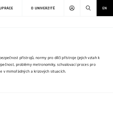
PŘIHLÁSIT
HLEDAT
UPRÁCE
O UNIVERZITĚ
EN
SE
zpečnost přístrojů, normy pro dílčí přístroje (jejich vztah k
ezpečnost, problémy metronomiky, schvalovací proces pro
če v mimořádných a krizových situacích.