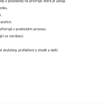
y a požadavky na přístroje, které je užívají.
stiku.
i.
atořích.
řístrojů v praktickém provozu.
í se sterilizací.
é zkušebny, prohlášení o shodě a další.