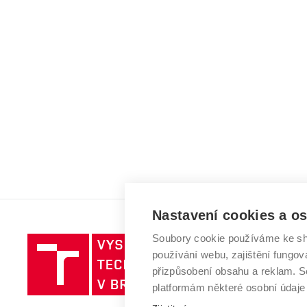
Nastavení cookies a o
Soubory cookie používáme ke sh
Vysoké
používání webu, zajištění fungová
učení
přizpůsobení obsahu a reklam.
technické
platformám některé osobní údaje
v