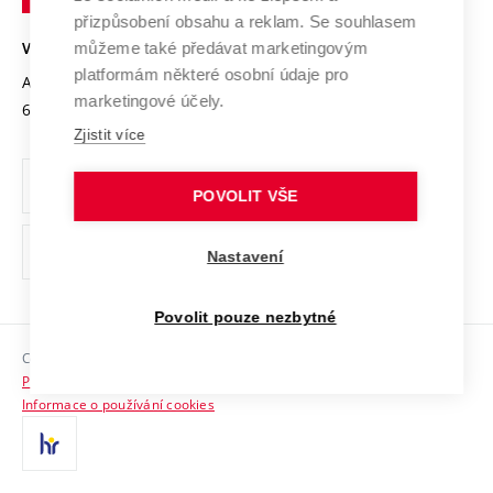
Open Science
v
Bezpečná univerzita
přizpůsobení obsahu a reklam. Se souhlasem
Univerzitní sítě
Brně
Projekty
můžeme také předávat marketingovým
VYSOKÉ UČENÍ TECHNICKÉ V BRNĚ
Vyznamenání
platformám některé osobní údaje pro
Projekty ze strukturálních fondů
Antonínská 548/1
www.vut.cz
marketingové účely.
Organizační struktura
602 00 Brno
vut@vutbr.cz
Specifický výzkum
Zjistit více
Úřední deska
Ochrana osobních údajů
POVOLIT VŠE
(externí
Pracovní příležitosti
Nastavení
odkaz)
Podpora a rozvoj zaměstnanců a studujících
Povolit pouze nezbytné
Rovné příležitosti
Copyright © 2026 VUT
Sociální bezpečí
Prohlášení o přístupnosti
HR Award
Informace o používání cookies
Kontakty