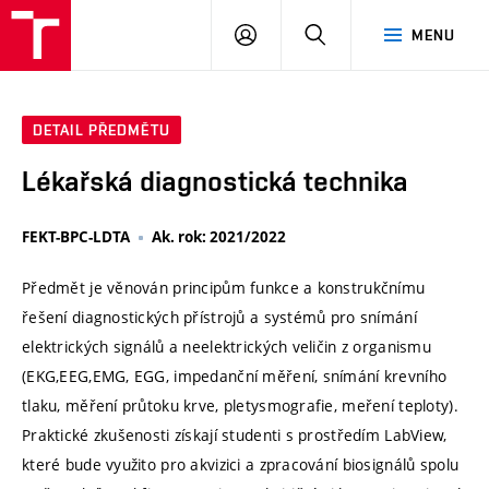
VUT
PŘIHLÁSIT
HLEDAT
MENU
SE
DETAIL PŘEDMĚTU
Lékařská diagnostická technika
FEKT-BPC-LDTA
Ak. rok: 2021/2022
Předmět je věnován principům funkce a konstrukčnímu
řešení diagnostických přístrojů a systémů pro snímání
elektrických signálů a neelektrických veličin z organismu
(EKG,EEG,EMG, EGG, impedanční měření, snímání krevního
tlaku, měření průtoku krve, pletysmografie, meření teploty).
Praktické zkušenosti získají studenti s prostředím LabView,
které bude využito pro akvizici a zpracování biosignálů spolu