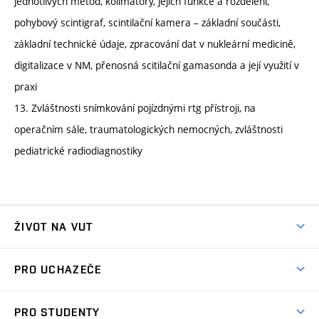
jednotlivých metod, kolimátory, jejich funkce a rozdělení,
pohybový scintigraf, scintilační kamera – základní součásti,
základní technické údaje, zpracování dat v nukleární medicině,
digitalizace v NM, přenosná scitilační gamasonda a její využití v
praxi
13. Zvláštnosti snímkování pojízdnými rtg přístroji, na
operačním sále, traumatologických nemocných, zvláštnosti
pediatrické radiodiagnostiky
ŽIVOT NA VUT
Atmosféra VUT
PRO UCHAZEČE
Prostory školy
Proč na VUT
Koleje
PRO STUDENTY