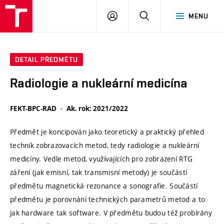
VUT
PŘIHLÁSIT
HLEDAT
MENU
SE
DETAIL PŘEDMĚTU
Radiologie a nukleární medicína
FEKT-BPC-RAD
Ak. rok: 2021/2022
Předmět je koncipován jako teoretický a praktický přehled
technik zobrazovacích metod, tedy radiologie a nukleární
medicíny. Vedle metod, využívajících pro zobrazení RTG
záření (jak emisní, tak transmisní metody) je součástí
předmětu magnetická rezonance a sonografie. Součástí
předmětu je porovnání technických parametrů metod a to
jak hardware tak software. V předmětu budou též probírány