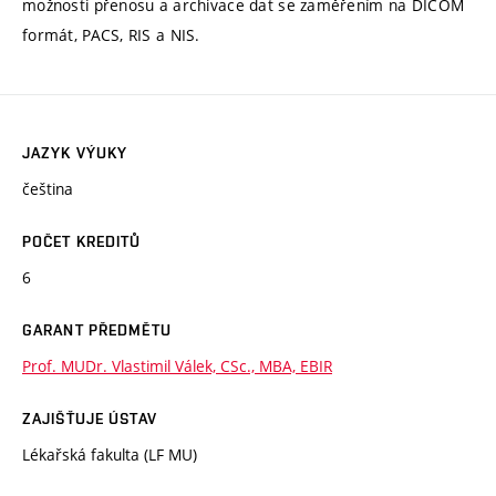
možnosti přenosu a archivace dat se zaměřením na DICOM
formát, PACS, RIS a NIS.
JAZYK VÝUKY
čeština
POČET KREDITŮ
6
GARANT PŘEDMĚTU
Prof. MUDr. Vlastimil Válek, CSc., MBA, EBIR
ZAJIŠŤUJE ÚSTAV
Lékařská fakulta (LF MU)