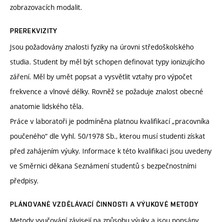
zobrazovacích modalit.
PREREKVIZITY
Jsou požadovány znalosti fyziky na úrovni středoškolského
studia. Student by měl být schopen definovat typy ionizujícího
záření. Měl by umět popsat a vysvětlit vztahy pro výpočet
frekvence a vlnové délky. Rovněž se požaduje znalost obecné
anatomie lidského těla.
Práce v laboratoři je podmíněna platnou kvalifikací „pracovníka
poučeného“ dle Vyhl. 50/1978 Sb., kterou musí studenti získat
před zahájením výuky. Informace k této kvalifikaci jsou uvedeny
ve Směrnici děkana Seznámení studentů s bezpečnostními
předpisy.
PLÁNOVANÉ VZDĚLÁVACÍ ČINNOSTI A VÝUKOVÉ METODY
Metody vyučování závisejí na způsobu výuky a jsou popsány