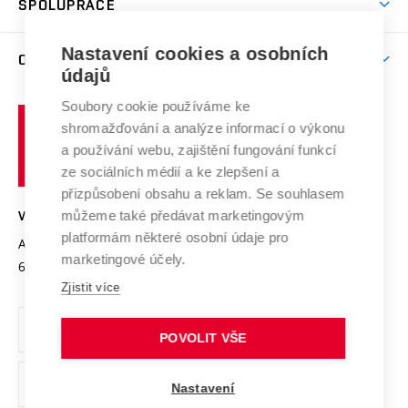
SPOLUPRÁCE
Celoživotní vzdělávání
Brno
Podpora excelence
Závěrečné práce
Studium bez bariér
Zpracování osobních údajů uchazečů o studium
Firemní spolupráce
Mezinárodní vědecká rada
Nastavení cookies a osobních
O UNIVERZITĚ
Doktorské studium
Podpora podnikání
E-přihláška
údajů
Zahraniční spolupráce
Systém zajišťování kvality výzkumu
Profil univerzity
Spolupráce se školami
Soubory cookie používáme ke
Vysoké
Výzkumné infrastruktury
shromažďování a analýze informací o výkonu
Udržitelná univerzita
učení
Služby univerzity
Transfer znalostí
a používání webu, zajištění fungování funkcí
technické
Podnikavá univerzita / ContriBUTe
Mezinárodní dohody
ze sociálních médií a ke zlepšení a
Open Science
v
Bezpečná univerzita
přizpůsobení obsahu a reklam. Se souhlasem
Univerzitní sítě
Brně
Projekty
můžeme také předávat marketingovým
VYSOKÉ UČENÍ TECHNICKÉ V BRNĚ
Vyznamenání
platformám některé osobní údaje pro
Projekty ze strukturálních fondů
Antonínská 548/1
www.vut.cz
marketingové účely.
Organizační struktura
602 00 Brno
vut@vutbr.cz
Specifický výzkum
Zjistit více
Úřední deska
Ochrana osobních údajů
POVOLIT VŠE
(externí
Pracovní příležitosti
Nastavení
odkaz)