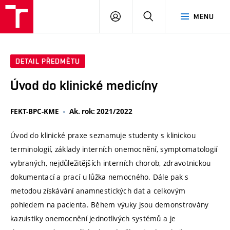
VUT
PŘIHLÁSIT
HLEDAT
MENU
SE
DETAIL PŘEDMĚTU
Úvod do klinické medicíny
FEKT-BPC-KME
Ak. rok: 2021/2022
Úvod do klinické praxe seznamuje studenty s klinickou
terminologií, základy interních onemocnění, symptomatologií
vybraných, nejdůležitějších interních chorob, zdravotnickou
dokumentací a prací u lůžka nemocného. Dále pak s
metodou získávání anamnestických dat a celkovým
pohledem na pacienta. Během výuky jsou demonstrovány
kazuistiky onemocnění jednotlivých systémů a je