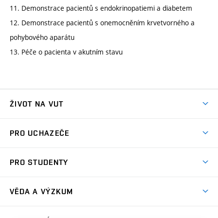
11. Demonstrace pacientů s endokrinopatiemi a diabetem
12. Demonstrace pacientů s onemocněním krvetvorného a
pohybového aparátu
13. Péče o pacienta v akutním stavu
ŽIVOT NA VUT
Atmosféra VUT
PRO UCHAZEČE
Prostory školy
Proč na VUT
Koleje
PRO STUDENTY
Studijní programy
Stravování
Předměty
Studijní předpisy
Studium a stáže v zahraničí
Stipendia
Dny otevřených dveří
VĚDA A VÝZKUM
Sport na VUT
(externí
Studijní programy
Poplatky za studium
Uznání zahraničního vzdělání
Knihovny
Aktivity pro juniory
Studentský život
odkaz)
Věda a výzkum na VUT
Harmonogram akademického roku
Zpracování osobních údajů studentů
Sociální bezpečí