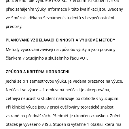
poučeného“ dle Vyhl. 50/1978 Sb., kterou musí studenti získat
před zahájením výuky. Informace k této kvalifikaci jsou uvedeny
ve Směrnici děkana Seznámení studentů s bezpečnostními
předpisy.
PLÁNOVANÉ VZDĚLÁVACÍ ČINNOSTI A VÝUKOVÉ METODY
Metody vyučování závisejí na způsobu výuky a jsou popsány
článkem 7 Studijního a zkušebního řádu VUT.
ZPŮSOB A KRITÉRIA HODNOCENÍ
Jedná se o 1 semestrovou výuku. Je vedena prezence na výuce.
Neúčast ve výuce – 1 omluvená neúčast je akceptována,
četnější neúčast si student nahrazuje po dohodě s vyučujícím.
Při klinické výuce jsou v praxi ověřovány teoretické znalosti
získané na přednáškách. Předmět je ukončen zkouškou. Znění
otázek je vyvěšeno v ISu. Studen si vytáhne 1 otázku, která má