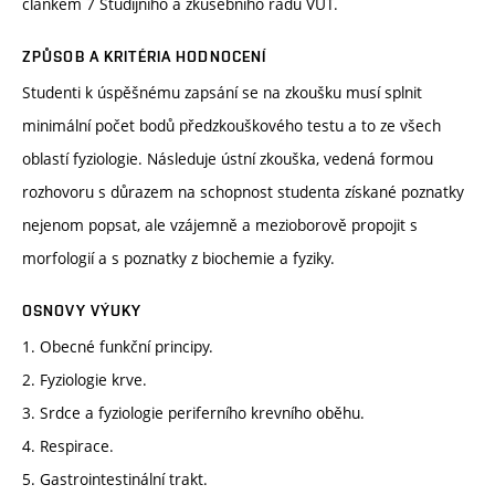
článkem 7 Studijního a zkušebního řádu VUT.
ZPŮSOB A KRITÉRIA HODNOCENÍ
Studenti k úspěšnému zapsání se na zkoušku musí splnit
minimální počet bodů předzkouškového testu a to ze všech
oblastí fyziologie. Následuje ústní zkouška, vedená formou
rozhovoru s důrazem na schopnost studenta získané poznatky
nejenom popsat, ale vzájemně a mezioborově propojit s
morfologií a s poznatky z biochemie a fyziky.
OSNOVY VÝUKY
1. Obecné funkční principy.
2. Fyziologie krve.
3. Srdce a fyziologie periferního krevního oběhu.
4. Respirace.
5. Gastrointestinální trakt.