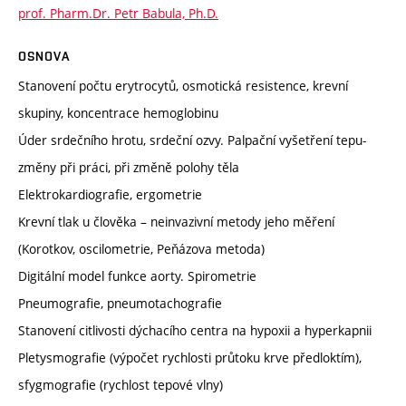
prof. Pharm.Dr. Petr Babula, Ph.D.
OSNOVA
Stanovení počtu erytrocytů, osmotická resistence, krevní
skupiny, koncentrace hemoglobinu
Úder srdečního hrotu, srdeční ozvy. Palpační vyšetření tepu-
změny při práci, při změně polohy těla
Elektrokardiografie, ergometrie
Krevní tlak u člověka – neinvazivní metody jeho měření
(Korotkov, oscilometrie, Peňázova metoda)
Digitální model funkce aorty. Spirometrie
Pneumografie, pneumotachografie
Stanovení citlivosti dýchacího centra na hypoxii a hyperkapnii
Pletysmografie (výpočet rychlosti průtoku krve předloktím),
sfygmografie (rychlost tepové vlny)