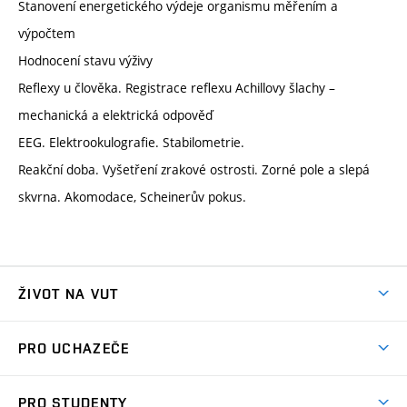
Stanovení energetického výdeje organismu měřením a
výpočtem
Hodnocení stavu výživy
Reflexy u člověka. Registrace reflexu Achillovy šlachy –
mechanická a elektrická odpověď
EEG. Elektrookulografie. Stabilometrie.
Reakční doba. Vyšetření zrakové ostrosti. Zorné pole a slepá
skvrna. Akomodace, Scheinerův pokus.
ŽIVOT NA VUT
Atmosféra VUT
PRO UCHAZEČE
Prostory školy
Proč na VUT
Koleje
PRO STUDENTY