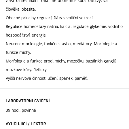
Gastrointestinální trakt, metabolismus substrátů.Výživa
člověka, obezita.
Obecné principy regulací, žlázy s vnitřní sekrecí.
Regulace homeostázy natria, kalcia, regulace glykémie, vodního
hospodářství, energie
Neuron: morfologie, funkční stavba, mediátory. Morfologie a
funkce míchy.
Morfologie a funkce prodl.míchy, mozečku, bazálních ganglií,
mozkové kůry. Reflexy.
Vyšší nervová činnost, učení, spánek, paměť.
LABORATORNÍ CVIČENÍ
39 hod., povinná
VYUČUJÍCÍ / LEKTOR