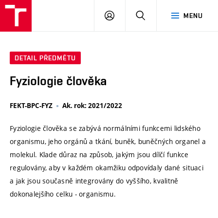
VUT
PŘIHLÁSIT
HLEDAT
MENU
SE
DETAIL PŘEDMĚTU
Fyziologie člověka
FEKT-BPC-FYZ
Ak. rok: 2021/2022
Fyziologie člověka se zabývá normálními funkcemi lidského
organismu, jeho orgánů a tkání, buněk, buněčných organel a
molekul. Klade důraz na způsob, jakým jsou dílčí funkce
regulovány, aby v každém okamžiku odpovídaly dané situaci
a jak jsou současně integrovány do vyššího, kvalitně
dokonalejšího celku - organismu.