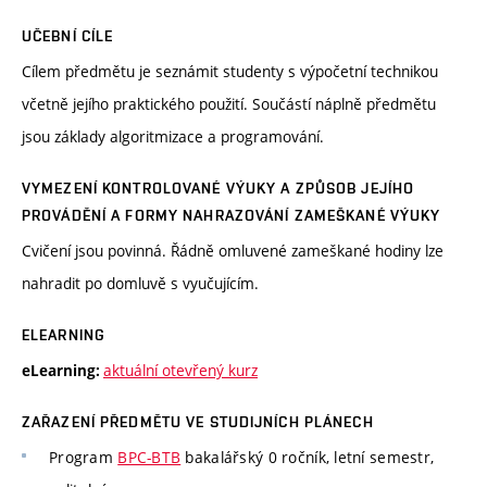
UČEBNÍ CÍLE
Cílem předmětu je seznámit studenty s výpočetní technikou
včetně jejího praktického použití. Součástí náplně předmětu
jsou základy algoritmizace a programování.
VYMEZENÍ KONTROLOVANÉ VÝUKY A ZPŮSOB JEJÍHO
PROVÁDĚNÍ A FORMY NAHRAZOVÁNÍ ZAMEŠKANÉ VÝUKY
Cvičení jsou povinná. Řádně omluvené zameškané hodiny lze
nahradit po domluvě s vyučujícím.
ELEARNING
aktuální otevřený kurz
eLearning:
ZAŘAZENÍ PŘEDMĚTU VE STUDIJNÍCH PLÁNECH
Program
BPC-BTB
bakalářský 0 ročník, letní semestr,