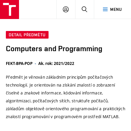
VUT
PŘIHLÁSIT
HLEDAT
MENU
SE
DETAIL PŘEDMĚTU
Computers and Programming
FEKT-BPA-POP
Ak. rok: 2021/2022
Předmět je věnován základním principům počítačových
technologií. Je orientován na získání znalostí o zobrazení
číselné a znakové informace, kódování informace,
algoritmizaci, počítačových sítích, struktuře počítačů,
základům objektově orientového programování a praktických
znalostí programování v programovém prostředí MATLAB.