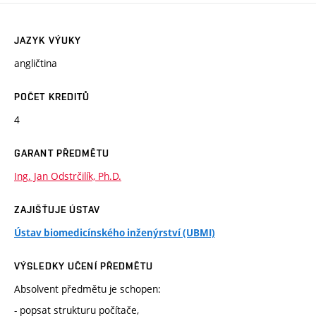
JAZYK VÝUKY
angličtina
POČET KREDITŮ
4
GARANT PŘEDMĚTU
Ing. Jan Odstrčilík, Ph.D.
ZAJIŠŤUJE ÚSTAV
Ústav biomedicínského inženýrství (UBMI)
VÝSLEDKY UČENÍ PŘEDMĚTU
Absolvent předmětu je schopen:
- popsat strukturu počítače,