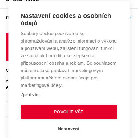
Brno
Podpora excelence
Závěrečné práce
Studium bez bariér
Zpracování osobních údajů uchazečů o studium
Firemní spolupráce
Mezinárodní vědecká rada
Nastavení cookies a osobních
O UNIVERZITĚ
Doktorské studium
Podpora podnikání
E-přihláška
údajů
Zahraniční spolupráce
Systém zajišťování kvality výzkumu
Profil univerzity
Spolupráce se školami
Soubory cookie používáme ke
Vysoké
Výzkumné infrastruktury
shromažďování a analýze informací o výkonu
Udržitelná univerzita
učení
Služby univerzity
Transfer znalostí
a používání webu, zajištění fungování funkcí
technické
Podnikavá univerzita / ContriBUTe
Mezinárodní dohody
ze sociálních médií a ke zlepšení a
Open Science
v
Bezpečná univerzita
přizpůsobení obsahu a reklam. Se souhlasem
Univerzitní sítě
Brně
Projekty
můžeme také předávat marketingovým
VYSOKÉ UČENÍ TECHNICKÉ V BRNĚ
Vyznamenání
platformám některé osobní údaje pro
Projekty ze strukturálních fondů
Antonínská 548/1
www.vut.cz
marketingové účely.
Organizační struktura
602 00 Brno
vut@vutbr.cz
Specifický výzkum
Zjistit více
Úřední deska
Ochrana osobních údajů
POVOLIT VŠE
(externí
Pracovní příležitosti
Nastavení
odkaz)
Podpora a rozvoj zaměstnanců a studujících