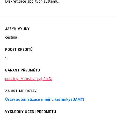
Diskretizace spojitých systémů.
JAZYK VÝUKY
čeština
POČET KREDITŮ
5
GARANT PŘEDMĚTU
doc. Ing. Miroslav Jirgl, Ph.D.
ZAJIŠŤUJE ÚSTAV
Ústav automatizace a měřicí techniky (UAMT)
VÝSLEDKY UČENÍ PŘEDMĚTU