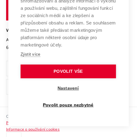
shromažďování a analýze informací o výkonu
Udržitelná univerzita
učení
Služby univerzity
Transfer znalostí
a používání webu, zajištění fungování funkcí
technické
Podnikavá univerzita / ContriBUTe
Mezinárodní dohody
ze sociálních médií a ke zlepšení a
Open Science
v
Bezpečná univerzita
přizpůsobení obsahu a reklam. Se souhlasem
Univerzitní sítě
Brně
Projekty
můžeme také předávat marketingovým
VYSOKÉ UČENÍ TECHNICKÉ V BRNĚ
Vyznamenání
platformám některé osobní údaje pro
Projekty ze strukturálních fondů
Antonínská 548/1
www.vut.cz
marketingové účely.
Organizační struktura
602 00 Brno
vut@vutbr.cz
Specifický výzkum
Zjistit více
Úřední deska
Ochrana osobních údajů
POVOLIT VŠE
(externí
Pracovní příležitosti
Nastavení
odkaz)
Podpora a rozvoj zaměstnanců a studujících
Povolit pouze nezbytné
Rovné příležitosti
Copyright © 2026 VUT
Sociální bezpečí
Prohlášení o přístupnosti
HR Award
Informace o používání cookies