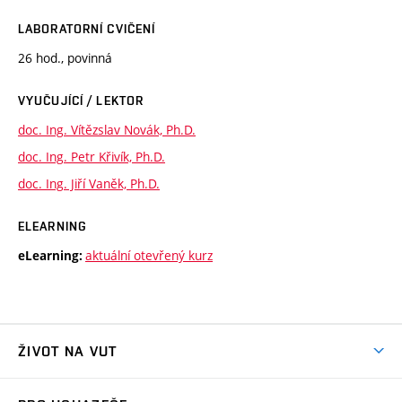
LABORATORNÍ CVIČENÍ
26 hod., povinná
VYUČUJÍCÍ / LEKTOR
doc. Ing. Vítězslav Novák, Ph.D.
doc. Ing. Petr Křivík, Ph.D.
doc. Ing. Jiří Vaněk, Ph.D.
ELEARNING
aktuální otevřený kurz
eLearning:
ŽIVOT NA VUT
Atmosféra VUT