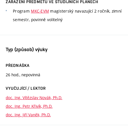
ZAŘAZENÍ PŘEDMĚTU VE STUDIJNÍCH PLÁNECH
Program
MKC-EVM
magisterský navazující 2 ročník, zimní
semestr, povinně volitelný
Typ (způsob) výuky
PŘEDNÁŠKA
26 hod., nepovinná
VYUČUJÍCÍ / LEKTOR
doc. Ing. Vítězslav Novák, Ph.D.
doc. Ing. Petr Křivík, Ph.D.
doc. Ing. Jiří Vaněk, Ph.D.