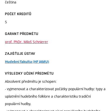
čeština
POČET KREDITŮ
5
GARANT PŘEDMĚTU
prof. PhDr. Miloš Schnierer
ZAJIŠŤUJE ÚSTAV
Hudební fakulta (HF JAMU)
VÝSLEDKY UČENÍ PŘEDMĚTU
Absolvent předmětu je schopen:
- vyjmenovat a charakterizovat počátky populární hudby: typy a
uplatnění hudebního folklore a charakteristiku tradiční
populární hudby,