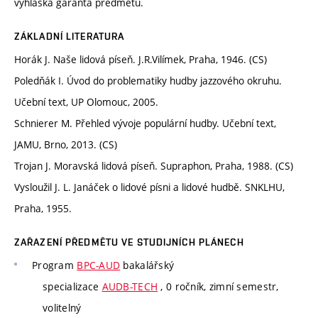
vyhláška garanta předmětu.
ZÁKLADNÍ LITERATURA
Horák J. Naše lidová píseň. J.R.Vilímek, Praha, 1946. (CS)
Poledňák I. Úvod do problematiky hudby jazzového okruhu.
Učební text, UP Olomouc, 2005.
Schnierer M. Přehled vývoje populární hudby. Učební text,
JAMU, Brno, 2013. (CS)
Trojan J. Moravská lidová píseň. Supraphon, Praha, 1988. (CS)
Vysloužil J. L. Janáček o lidové písni a lidové hudbě. SNKLHU,
Praha, 1955.
ZAŘAZENÍ PŘEDMĚTU VE STUDIJNÍCH PLÁNECH
Program
BPC-AUD
bakalářský
specializace
AUDB-TECH
, 0 ročník, zimní semestr,
volitelný