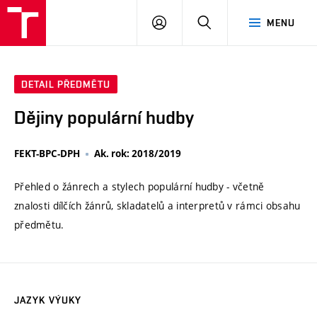
VUT
PŘIHLÁSIT
HLEDAT
MENU
SE
DETAIL PŘEDMĚTU
Dějiny populární hudby
FEKT-BPC-DPH
Ak. rok: 2018/2019
Přehled o žánrech a stylech populární hudby - včetně
znalosti dílčích žánrů, skladatelů a interpretů v rámci obsahu
předmětu.
JAZYK VÝUKY