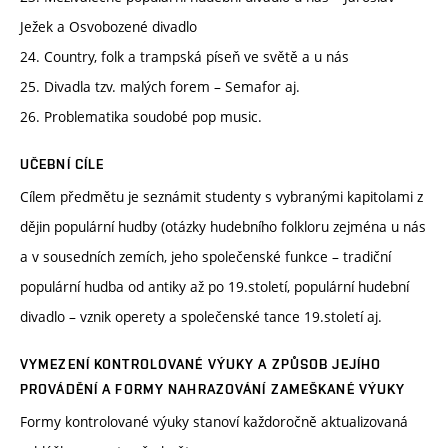
Ježek a Osvobozené divadlo
24. Country, folk a trampská píseň ve světě a u nás
25. Divadla tzv. malých forem – Semafor aj.
26. Problematika soudobé pop music.
UČEBNÍ CÍLE
Cílem předmětu je seznámit studenty s vybranými kapitolami z
dějin populární hudby (otázky hudebního folkloru zejména u nás
a v sousedních zemích, jeho společenské funkce – tradiční
populární hudba od antiky až po 19.století, populární hudební
divadlo – vznik operety a společenské tance 19.století aj.
VYMEZENÍ KONTROLOVANÉ VÝUKY A ZPŮSOB JEJÍHO
PROVÁDĚNÍ A FORMY NAHRAZOVÁNÍ ZAMEŠKANÉ VÝUKY
Formy kontrolované výuky stanoví každoročně aktualizovaná