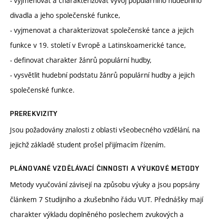
- vyjmenovat a charakterizovat vývoj populárního hudebního
divadla a jeho společenské funkce,
- vyjmenovat a charakterizovat společenské tance a jejich
funkce v 19. století v Evropě a Latinskoamerické tance,
- definovat charakter žánrů populární hudby,
- vysvětlit hudební podstatu žánrů populární hudby a jejich
společenské funkce.
PREREKVIZITY
Jsou požadovány znalosti z oblasti všeobecného vzdělání, na
jejichž základě student prošel přijímacím řízením.
PLÁNOVANÉ VZDĚLÁVACÍ ČINNOSTI A VÝUKOVÉ METODY
Metody vyučování závisejí na způsobu výuky a jsou popsány
článkem 7 Studijního a zkušebního řádu VUT. Přednášky mají
charakter výkladu doplněného poslechem zvukových a