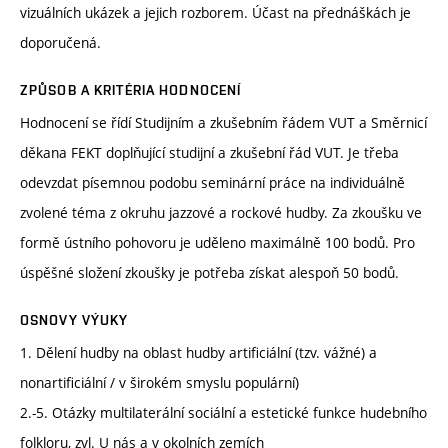
vizuálních ukázek a jejich rozborem. Účast na přednáškách je
doporučená.
ZPŮSOB A KRITÉRIA HODNOCENÍ
Hodnocení se řídí Studijním a zkušebním řádem VUT a Směrnicí
děkana FEKT doplňující studijní a zkušební řád VUT. Je třeba
odevzdat písemnou podobu seminární práce na individuálně
zvolené téma z okruhu jazzové a rockové hudby. Za zkoušku ve
formě ústního pohovoru je uděleno maximálně 100 bodů. Pro
úspěšné složení zkoušky je potřeba získat alespoň 50 bodů.
OSNOVY VÝUKY
1. Dělení hudby na oblast hudby artificiální (tzv. vážné) a
nonartificiální / v širokém smyslu populární)
2.-5. Otázky multilaterální sociální a estetické funkce hudebního
folkloru, zvl. U nás a v okolních zemích