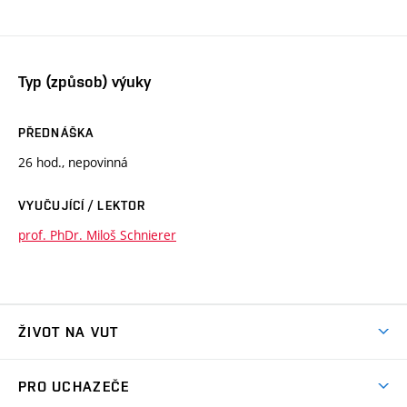
Typ (způsob) výuky
PŘEDNÁŠKA
26 hod., nepovinná
VYUČUJÍCÍ / LEKTOR
prof. PhDr. Miloš Schnierer
ŽIVOT NA VUT
Atmosféra VUT
PRO UCHAZEČE
Prostory školy