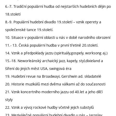
6.-7. Tradiční populární hudba od nejstarších hudebních dějin po
18.století
8.-9. Populární hudební divadlo 19.století – vznik operety a
společenské tance 19.století.
10. Situace v populární oblasti u nás v době narodního obrození
11.- 13. Česká populární hudba v první třetině 20.století.
14. Vznik a předpoklady jazzu (spirituály,gospely, worksong aj.)
15.-18. Neworleánský archaický jazz, kapely, styl,dixieland a
šíření do jiných měst USA, swingová éra
19. Hudební revue na Broadwayi, Gershwin ad. skladatelé
20. Historie muzikálů mezi dvěma válkami až do současnosti
21. Vznik koncertního moderního jazzu od 40.let a jeho dílčí
styly
22. Vznik a vývoj rockové hudby včetně jejich substylů
23. Meziválečné populární hudební divadlo u nás – Jaroslav