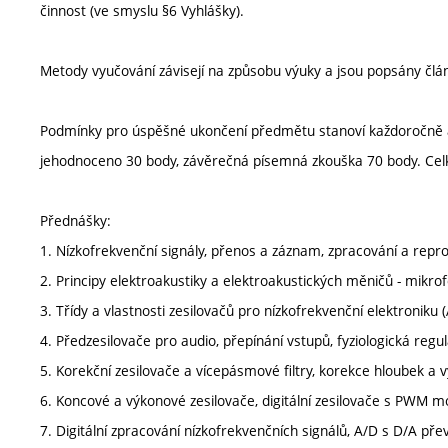
činnost (ve smyslu §6 Vyhlášky).
Metody vyučování závisejí na způsobu výuky a jsou popsány člá
Podmínky pro úspěšné ukončení předmětu stanoví každoročně a
jehodnoceno 30 body, závěrečná písemná zkouška 70 body. Cel
Přednášky:
1. Nízkofrekvenční signály, přenos a záznam, zpracování a repr
2. Principy elektroakustiky a elektroakustických měničů - mikro
3. Třídy a vlastnosti zesilovačů pro nízkofrekvenční elektroniku (A
4. Předzesilovače pro audio, přepínání vstupů, fyziologická regul
5. Korekční zesilovače a vícepásmové filtry, korekce hloubek a v
6. Koncové a výkonové zesilovače, digitální zesilovače s PWM mo
7. Digitální zpracování nízkofrekvenčních signálů, A/D s D/A pře