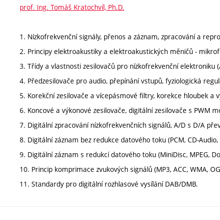
prof. Ing. Tomáš Kratochvíl, Ph.D.
1. Nízkofrekvenční signály, přenos a záznam, zpracování a repr
2. Principy elektroakustiky a elektroakustických měničů - mikro
3. Třídy a vlastnosti zesilovačů pro nízkofrekvenční elektroniku (A
4. Předzesilovače pro audio, přepínání vstupů, fyziologická regul
5. Korekční zesilovače a vícepásmové filtry, korekce hloubek a v
6. Koncové a výkonové zesilovače, digitální zesilovače s PWM mo
7. Digitální zpracování nízkofrekvenčních signálů, A/D s D/A pře
8. Digitální záznam bez redukce datového toku (PCM, CD-Audio,
9. Digitální záznam s redukcí datového toku (MiniDisc, MPEG, Dol
10. Princip komprimace zvukových signálů (MP3, ACC, WMA, OGG
11. Standardy pro digitální rozhlasové vysílání DAB/DMB.