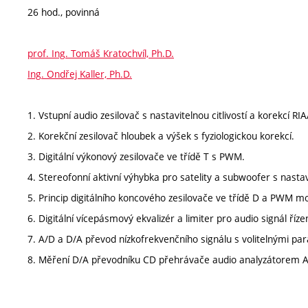
26 hod., povinná
prof. Ing. Tomáš Kratochvíl, Ph.D.
Ing. Ondřej Kaller, Ph.D.
1. Vstupní audio zesilovač s nastavitelnou citlivostí a korekcí RIA
2. Korekční zesilovač hloubek a výšek s fyziologickou korekcí.
3. Digitální výkonový zesilovače ve třídě T s PWM.
4. Stereofonní aktivní výhybka pro satelity a subwoofer s nast
5. Princip digitálního koncového zesilovače ve třídě D a PWM mo
6. Digitální vícepásmový ekvalizér a limiter pro audio signál říz
7. A/D a D/A převod nízkofrekvenčního signálu s volitelnými pa
8. Měření D/A převodníku CD přehrávače audio analyzátorem Au