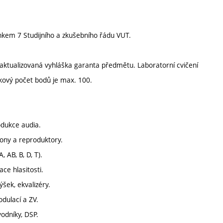
nkem 7 Studijního a zkušebního řádu VUT.
ktualizovaná vyhláška garanta předmětu. Laboratorní cvičení
kový počet bodů je max. 100.
odukce audia.
fony a reproduktory.
, AB, B, D, T).
ace hlasitosti.
ýšek, ekvalizéry.
dulací a ZV.
vodníky, DSP.