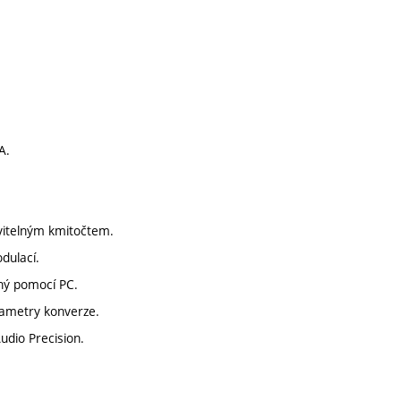
A.
avitelným kmitočtem.
dulací.
ený pomocí PC.
rametry konverze.
dio Precision.