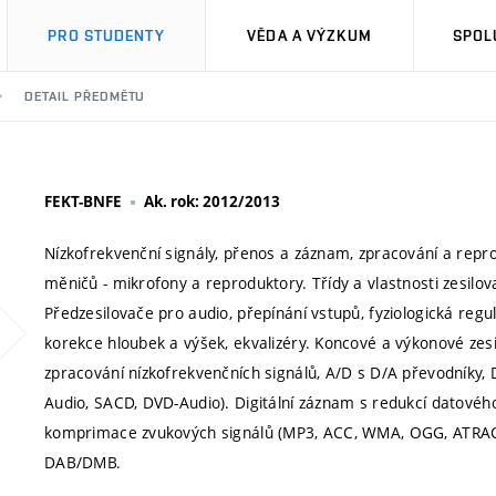
PRO STUDENTY
VĚDA A VÝZKUM
SPOL
DETAIL PŘEDMĚTU
FEKT-BNFE
Ak. rok: 2012/2013
Nízkofrekvenční signály, přenos a záznam, zpracování a repro
měničů - mikrofony a reproduktory. Třídy a vlastnosti zesilova
Předzesilovače pro audio, přepínání vstupů, fyziologická regul
korekce hloubek a výšek, ekvalizéry. Koncové a výkonové zesil
zpracování nízkofrekvenčních signálů, A/D s D/A převodníky,
Audio, SACD, DVD-Audio). Digitální záznam s redukcí datového 
komprimace zvukových signálů (MP3, ACC, WMA, OGG, ATRAC a d
DAB/DMB.