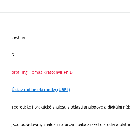
čeština
6
prof. Ing. Tomáš Kratochvíl, Ph.D.
Ústav radioelektroniky (UREL)
Teoretické i praktické znalosti z oblasti analogové a digitální ní
Jsou požadovány znalosti na úrovni bakalářského studia a platn