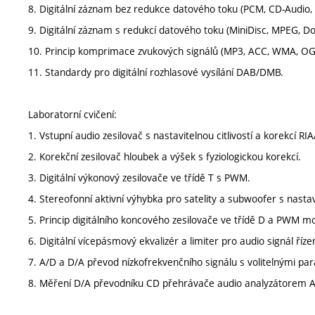
8. Digitální záznam bez redukce datového toku (PCM, CD-Audio,
9. Digitální záznam s redukcí datového toku (MiniDisc, MPEG, Dol
10. Princip komprimace zvukových signálů (MP3, ACC, WMA, OGG
11. Standardy pro digitální rozhlasové vysílání DAB/DMB.
Laboratorní cvičení:
1. Vstupní audio zesilovač s nastavitelnou citlivostí a korekcí RIA
2. Korekční zesilovač hloubek a výšek s fyziologickou korekcí.
3. Digitální výkonový zesilovače ve třídě T s PWM.
4. Stereofonní aktivní výhybka pro satelity a subwoofer s nast
5. Princip digitálního koncového zesilovače ve třídě D a PWM mo
6. Digitální vícepásmový ekvalizér a limiter pro audio signál říz
7. A/D a D/A převod nízkofrekvenčního signálu s volitelnými pa
8. Měření D/A převodníku CD přehrávače audio analyzátorem Au