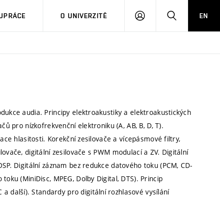
PŘIHLÁSIT
HLEDAT
UPRÁCE
O UNIVERZITĚ
EN
SE
dukce audia. Principy elektroakustiky a elektroakustických
čů pro nízkofrekvenční elektroniku (A, AB, B, D, T).
ace hlasitosti. Korekční zesilovače a vícepásmové filtry,
ovače, digitální zesilovače s PWM modulací a ZV. Digitální
 DSP. Digitální záznam bez redukce datového toku (PCM, CD-
toku (MiniDisc, MPEG, Dolby Digital, DTS). Princip
alší). Standardy pro digitální rozhlasové vysílání