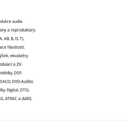
odukce audia.
fony a reproduktory.
, AB, B, D, T).
ace hlasitosti.
ýšek, ekvalizéry.
dulací a ZV.
vodníky, DSP.
 SACD, DVD-Audio).
by Digital, DTS).
, ATRAC a další).