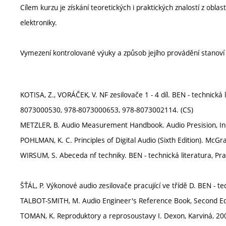
Cílem kurzu je získání teoretických i praktických znalostí z oblas
elektroniky.
Vymezení kontrolované výuky a způsob jejího provádění stanov
KOTISA, Z., VORÁČEK, V. NF zesilovače 1 - 4 díl. BEN - technick
8073000530, 978-8073000653, 978-8073002114. (CS)
METZLER, B. Audio Measurement Handbook. Audio Presision, In
POHLMAN, K. C. Principles of Digital Audio (Sixth Edition). McG
WIRSUM, S. Abeceda nf techniky. BEN - technická literatura, P
ŠŤÁL, P. Výkonové audio zesilovače pracující ve třídě D. BEN - t
TALBOT-SMITH, M. Audio Engineer's Reference Book, Second Edi
TOMAN, K. Reproduktory a reprosoustavy I. Dexon, Karviná, 20