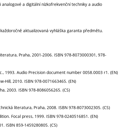
ti analogové a digitální nízkofrekvenční techniky a audio
í každoročně aktualizovaná vyhláška garanta předmětu.
á literatura, Praha, 2001-2006. ISBN 978-8073000301, 978-
c., 1993. Audio Precision document number 0058.0003 r1. (EN)
raw-Hill, 2010. ISBN 978-0071663465. (EN)
raha, 2003. ISBN 978-8086056265. (CS)
echnická literatura, Praha, 2008. ISBN 978-8073002305. (CS)
tion. Focal press, 1999. ISBN 978-0240516851. (EN)
01. ISBN 859-1459280805. (CS)