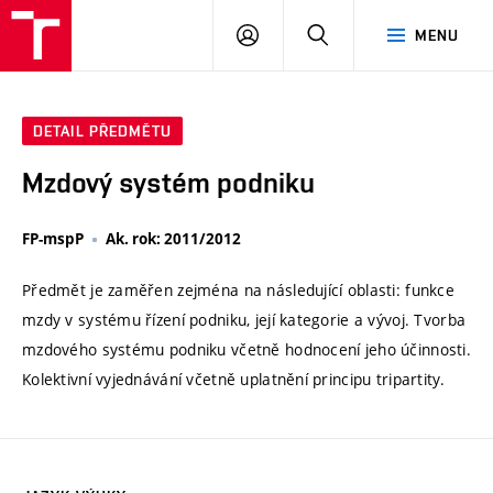
VUT
PŘIHLÁSIT
HLEDAT
MENU
SE
DETAIL PŘEDMĚTU
Mzdový systém podniku
FP-mspP
Ak. rok: 2011/2012
Předmět je zaměřen zejména na následující oblasti: funkce
mzdy v systému řízení podniku, její kategorie a vývoj. Tvorba
mzdového systému podniku včetně hodnocení jeho účinnosti.
Kolektivní vyjednávání včetně uplatnění principu tripartity.