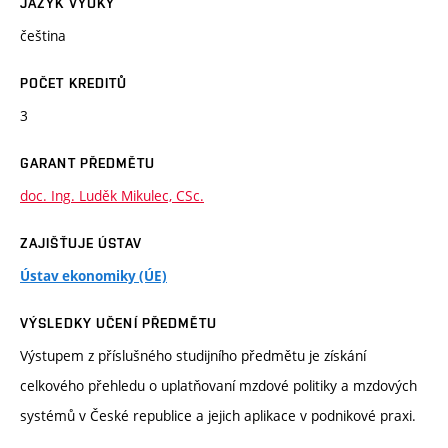
JAZYK VÝUKY
čeština
POČET KREDITŮ
3
GARANT PŘEDMĚTU
doc. Ing. Luděk Mikulec, CSc.
ZAJIŠŤUJE ÚSTAV
Ústav ekonomiky (ÚE)
VÝSLEDKY UČENÍ PŘEDMĚTU
Výstupem z příslušného studijního předmětu je získání
celkového přehledu o uplatňovaní mzdové politiky a mzdových
systémů v České republice a jejich aplikace v podnikové praxi.