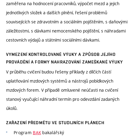
zaměřena na hodnocení pracovníků, výpočet mezd a jejich
jednotlivých složek a dalších plnění, řešení problémů
souvisejících se zdravotním a sociálním pojištěním, s daňovými
záležitostmi, s dávkami nemocenského pojištění, s náhradami
cestovních výdajů a státními sociálními dávkami.
VYMEZENÍ KONTROLOVANÉ VÝUKY A ZPŮSOB JEJÍHO
PROVÁDĚNÍ A FORMY NAHRAZOVÁNÍ ZAMEŠKANÉ VÝUKY
V průběhu cvičení budou řešeny příklady z dílčích částí
uplatňování mzdových systémů a nástrojů pobídkových
mzdových forem. V případě omluvené neúčasti na cvičení
stanový vyučující náhradní termín pro odevzdání zadaných
úkolů.
ZAŘAZENÍ PŘEDMĚTU VE STUDIJNÍCH PLÁNECH
Program
BAK
bakalářský