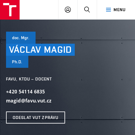
VUT
PŘIHLÁSIT
HLEDAT
MENU
SE
doc. Mgr.
VÁCLAV
MAGID
Ph.D.
FAVU, KTDU – DOCENT
+420 54114 6835
magid@favu.vut.cz
ODESLAT VUT ZPRÁVU