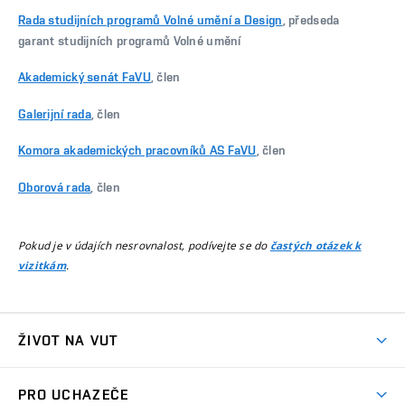
Rada studijních programů Volné umění a Design
, předseda
garant studijních programů Volné umění
Akademický senát FaVU
, člen
Galerijní rada
, člen
Komora akademických pracovníků AS FaVU
, člen
Oborová rada
, člen
Pokud je v údajích nesrovnalost, podívejte se do
častých otázek k
.
vizitkám
ŽIVOT NA VUT
Atmosféra VUT
PRO UCHAZEČE