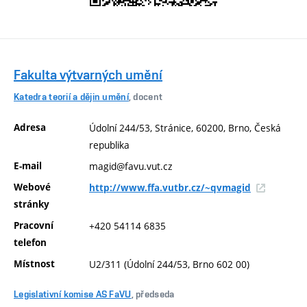
Fakulta výtvarných umění
Katedra teorií a dějin umění
, docent
Adresa
Údolní 244/53, Stránice, 60200, Brno, Česká
republika
E-mail
magid@favu.vut.cz
Webové
http://www.ffa.vutbr.cz/~qvmagid
stránky
Pracovní
+420 54114 6835
telefon
Místnost
U2/311 (Údolní 244/53, Brno 602 00)
Legislativní komise AS FaVU
, předseda