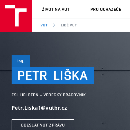
VUT
ŽIVOT NA VUT
PRO UCHAZEČE
VUT
LIDÉ VUT
Ing.
PETR
LIŠKA
FSI, ÚFI OFPN – VĚDECKÝ PRACOVNÍK
Petr.Liska1@vutbr.cz
ODESLAT VUT ZPRÁVU