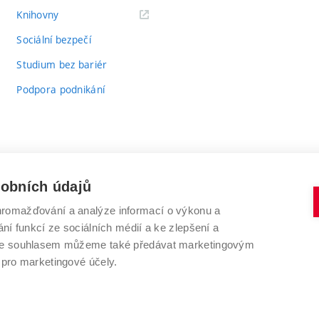
(externí
Knihovny
odkaz)
Sociální bezpečí
Studium bez bariér
Podpora podnikání
sobních údajů
romažďování a analýze informací o výkonu a
VYSOKÉ UČENÍ TECHNICKÉ V BRNĚ
ní funkcí ze sociálních médií a ke zlepšení a
Antonínská 548/1
www.vut.cz
 Se souhlasem můžeme také předávat marketingovým
602 00 Brno
vut@vutbr.cz
 pro marketingové účely.