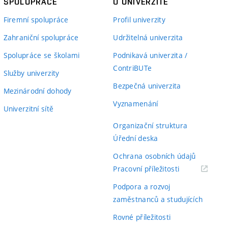
SPOLUPRÁCE
O UNIVERZITĚ
Firemní spolupráce
Profil univerzity
Zahraniční spolupráce
Udržitelná univerzita
Spolupráce se školami
Podnikavá univerzita /
ContriBUTe
Služby univerzity
Bezpečná univerzita
Mezinárodní dohody
Vyznamenání
Univerzitní sítě
Organizační struktura
Úřední deska
Ochrana osobních údajů
(externí
Pracovní příležitosti
odkaz)
Podpora a rozvoj
zaměstnanců a studujících
Rovné příležitosti