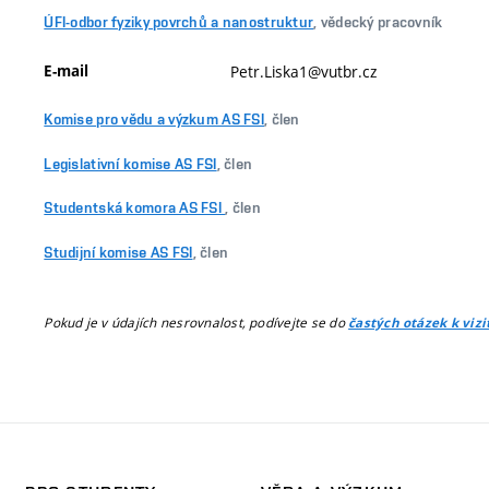
ÚFI-odbor fyziky povrchů a nanostruktur
, vědecký pracovník
E-mail
Petr.Liska1@vutbr.cz
Komise pro vědu a výzkum AS FSI
, člen
Legislativní komise AS FSI
, člen
Studentská komora AS FSI
, člen
Studijní komise AS FSI
, člen
Pokud je v údajích nesrovnalost, podívejte se do
častých otázek k viz