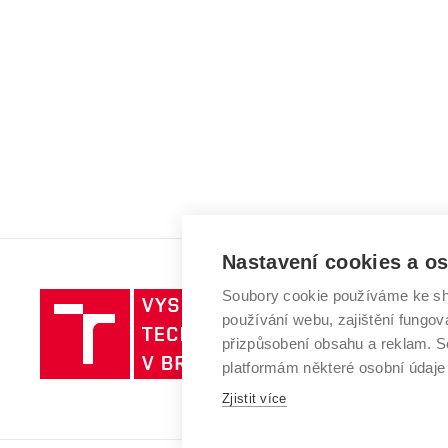
Nastavení cookies a o
Soubory cookie používáme ke sh
Vysoké
používání webu, zajištění fungová
učení
přizpůsobení obsahu a reklam.
technické
platformám některé osobní údaje
v
Zjistit více
Brně