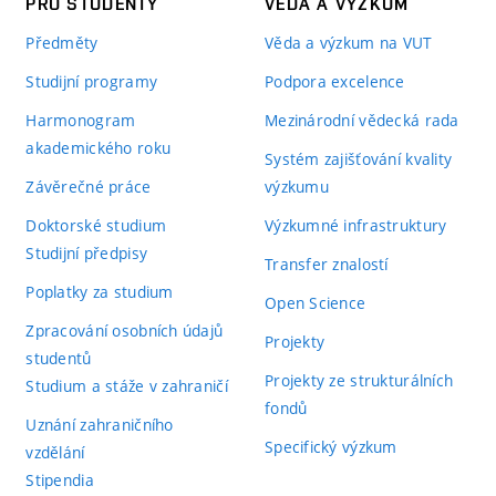
PRO STUDENTY
VĚDA A VÝZKUM
Předměty
Věda a výzkum na VUT
Studijní programy
Podpora excelence
Harmonogram
Mezinárodní vědecká rada
akademického roku
Systém zajišťování kvality
Závěrečné práce
výzkumu
Doktorské studium
Výzkumné infrastruktury
Studijní předpisy
Transfer znalostí
Poplatky za studium
Open Science
Zpracování osobních údajů
Projekty
studentů
Projekty ze strukturálních
Studium a stáže v zahraničí
fondů
Uznání zahraničního
Specifický výzkum
vzdělání
Stipendia