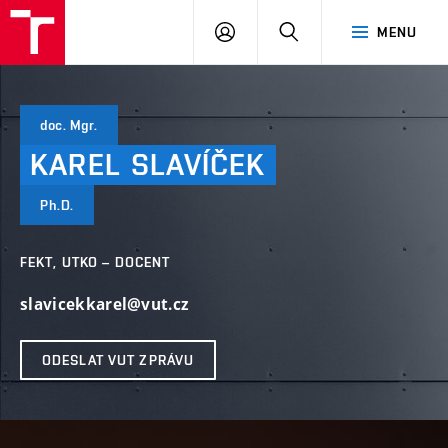
VUT
PŘIHLÁSIT
HLEDAT
MENU
SE
doc. Mgr.
KAREL
SLAVÍČEK
Ph.D.
FEKT, UTKO – DOCENT
slavicekkarel@vut.cz
ODESLAT VUT ZPRÁVU