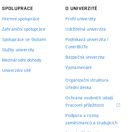
SPOLUPRÁCE
O UNIVERZITĚ
Firemní spolupráce
Profil univerzity
Zahraniční spolupráce
Udržitelná univerzita
Spolupráce se školami
Podnikavá univerzita /
ContriBUTe
Služby univerzity
Bezpečná univerzita
Mezinárodní dohody
Vyznamenání
Univerzitní sítě
Organizační struktura
Úřední deska
Ochrana osobních údajů
(externí
Pracovní příležitosti
odkaz)
Podpora a rozvoj
zaměstnanců a studujících