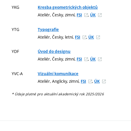
YKG
Kresba geometrických objektů
Ateliér, Česky, zimní,
,
FSI
ÚK
YTG
Typografie
Ateliér, Česky, letní,
,
FSI
ÚK
YDF
Úvod do designu
Ateliér, Česky, zimní,
,
FSI
ÚK
YVC-A
Vizuální komunikace
Ateliér, Anglicky, zimní,
,
FSI
ÚK
* Údaje platné pro aktuální akademický rok 2025/2026