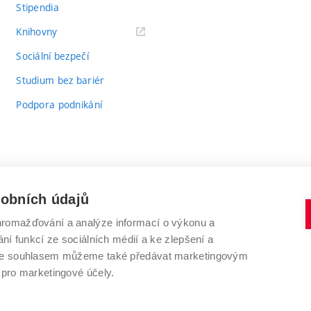
Stipendia
(externí
Knihovny
odkaz)
Sociální bezpečí
Studium bez bariér
Podpora podnikání
sobních údajů
romažďování a analýze informací o výkonu a
VYSOKÉ UČENÍ TECHNICKÉ V BRNĚ
ní funkcí ze sociálních médií a ke zlepšení a
Antonínská 548/1
www.vut.cz
 Se souhlasem můžeme také předávat marketingovým
602 00 Brno
vut@vutbr.cz
 pro marketingové účely.