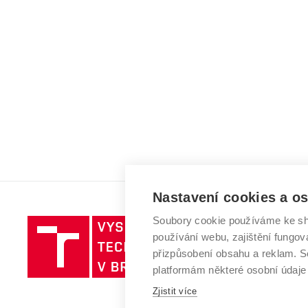
Nastavení cookies a o
Soubory cookie používáme ke sh
Vysoké
používání webu, zajištění fungová
učení
přizpůsobení obsahu a reklam.
technické
platformám některé osobní údaje
v
Zjistit více
Brně