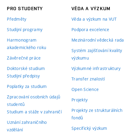
PRO STUDENTY
VĚDA A VÝZKUM
Předměty
Věda a výzkum na VUT
Studijní programy
Podpora excelence
Harmonogram
Mezinárodní vědecká rada
akademického roku
Systém zajišťování kvality
Závěrečné práce
výzkumu
Doktorské studium
Výzkumné infrastruktury
Studijní předpisy
Transfer znalostí
Poplatky za studium
Open Science
Zpracování osobních údajů
Projekty
studentů
Projekty ze strukturálních
Studium a stáže v zahraničí
fondů
Uznání zahraničního
Specifický výzkum
vzdělání