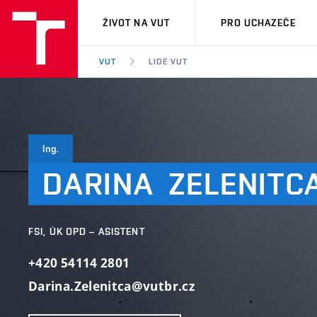
VUT
ŽIVOT NA VUT
PRO UCHAZEČE
VUT
LIDÉ VUT
Ing.
DARINA
ZELENITC
FSI, ÚK OPD – ASISTENT
+420 54114 2801
Darina.Zelenitca@vutbr.cz