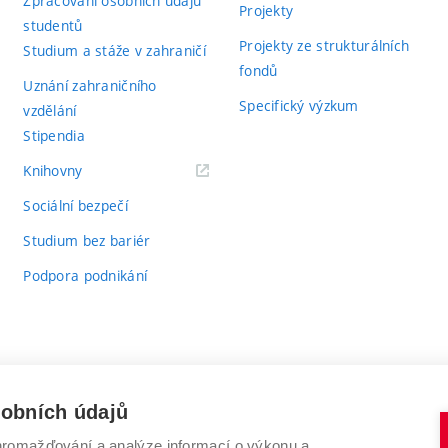
Zpracování osobních údajů
Projekty
studentů
Projekty ze strukturálních
Studium a stáže v zahraničí
fondů
Uznání zahraničního
Specifický výzkum
vzdělání
Stipendia
(externí
Knihovny
odkaz)
Sociální bezpečí
Studium bez bariér
Podpora podnikání
sobních údajů
romažďování a analýze informací o výkonu a