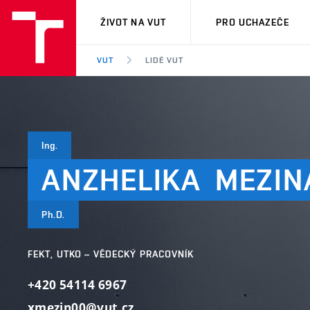
VUT
ŽIVOT NA VUT
PRO UCHAZEČE
VUT
LIDÉ VUT
Ing.
ANZHELIKA
MEZIN
Ph.D.
FEKT, UTKO – VĚDECKÝ PRACOVNÍK
+420 54114 6967
xmezin00@vut.cz