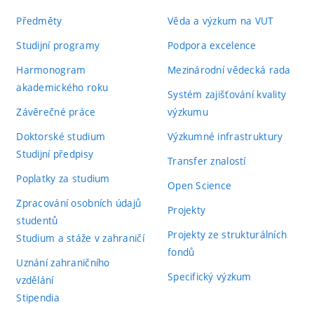
Předměty
Věda a výzkum na VUT
Studijní programy
Podpora excelence
Harmonogram
Mezinárodní vědecká rada
akademického roku
Systém zajišťování kvality
Závěrečné práce
výzkumu
Doktorské studium
Výzkumné infrastruktury
Studijní předpisy
Transfer znalostí
Poplatky za studium
Open Science
Zpracování osobních údajů
Projekty
studentů
Projekty ze strukturálních
Studium a stáže v zahraničí
fondů
Uznání zahraničního
Specifický výzkum
vzdělání
Stipendia