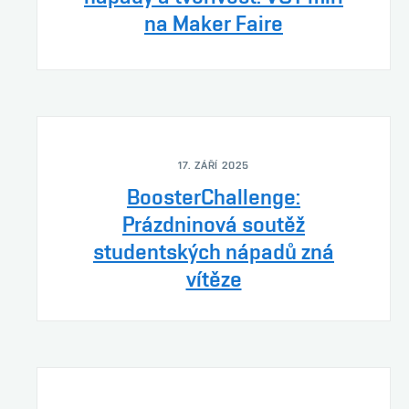
na Maker Faire
17. ZÁŘÍ 2025
BoosterChallenge:
Prázdninová soutěž
studentských nápadů zná
vítěze