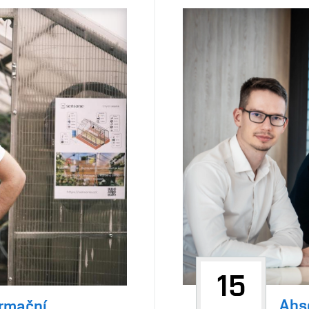
15
Abs
ormační