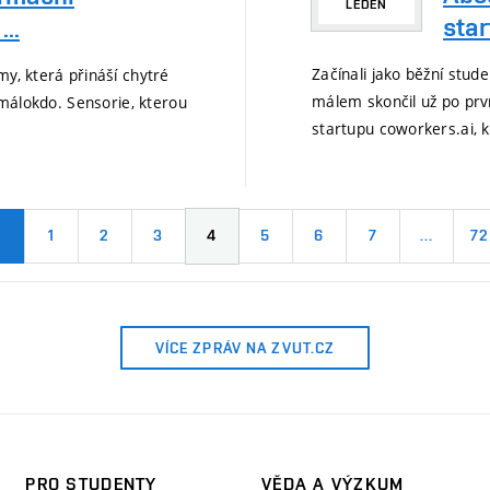
LEDEN
star
..
Začínali jako běžní stud
my, která přináší chytré
málem skončil už po prv
 málokdo. Sensorie, kterou
startupu coworkers.ai, 
1
2
3
4
5
6
7
…
72
VÍCE ZPRÁV NA ZVUT.CZ
PRO STUDENTY
VĚDA A VÝZKUM