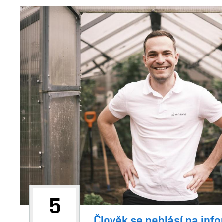
5
„Člověk se nehlásí na inf