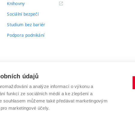
(externí
Knihovny
odkaz)
Sociální bezpečí
Studium bez bariér
Podpora podnikání
sobních údajů
romažďování a analýze informací o výkonu a
VYSOKÉ UČENÍ TECHNICKÉ V BRNĚ
ní funkcí ze sociálních médií a ke zlepšení a
Antonínská 548/1
www.vut.cz
 Se souhlasem můžeme také předávat marketingovým
602 00 Brno
vut@vutbr.cz
 pro marketingové účely.