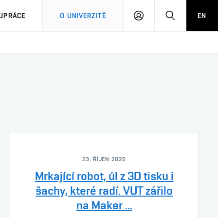
PŘIHLÁSIT
HLEDAT
UPRÁCE
O UNIVERZITĚ
EN
SE
23. ŘÍJEN 2025
Mrkající robot, úl z 3D tisku i
šachy, které radí. VUT zářilo
na Maker ...