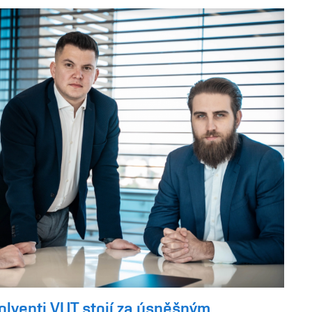
olventi VUT stojí za úspěšným