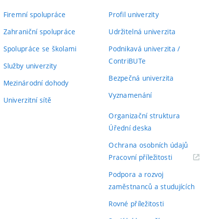
Firemní spolupráce
Profil univerzity
Zahraniční spolupráce
Udržitelná univerzita
Spolupráce se školami
Podnikavá univerzita /
ContriBUTe
Služby univerzity
Bezpečná univerzita
Mezinárodní dohody
Vyznamenání
Univerzitní sítě
Organizační struktura
Úřední deska
Ochrana osobních údajů
(externí
Pracovní příležitosti
odkaz)
Podpora a rozvoj
zaměstnanců a studujících
Rovné příležitosti