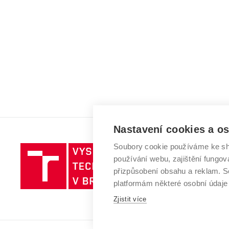
Nastavení cookies a o
Soubory cookie používáme ke sh
Vysoké
používání webu, zajištění fungová
učení
přizpůsobení obsahu a reklam.
technické
platformám některé osobní údaje
v
Brně
Zjistit více