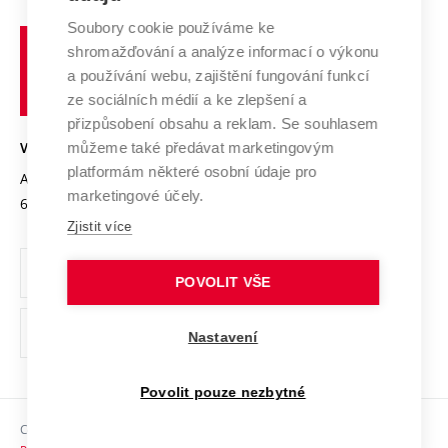
Systém zajišťování kvality výzkumu
Profil univerzity
Soubory cookie používáme ke
Spolupráce se školami
Vysoké
Výzkumné infrastruktury
shromažďování a analýze informací o výkonu
Udržitelná univerzita
učení
Služby univerzity
Transfer znalostí
a používání webu, zajištění fungování funkcí
technické
Podnikavá univerzita / ContriBUTe
Mezinárodní dohody
ze sociálních médií a ke zlepšení a
Open Science
v
Bezpečná univerzita
přizpůsobení obsahu a reklam. Se souhlasem
Univerzitní sítě
Brně
Projekty
můžeme také předávat marketingovým
VYSOKÉ UČENÍ TECHNICKÉ V BRNĚ
Vyznamenání
platformám některé osobní údaje pro
Projekty ze strukturálních fondů
Antonínská 548/1
www.vut.cz
marketingové účely.
Organizační struktura
602 00 Brno
vut@vutbr.cz
Specifický výzkum
Zjistit více
Úřední deska
Ochrana osobních údajů
POVOLIT VŠE
(externí
Pracovní příležitosti
Nastavení
odkaz)
Podpora a rozvoj zaměstnanců a studujících
Povolit pouze nezbytné
Rovné příležitosti
Copyright © 2026 VUT
Sociální bezpečí