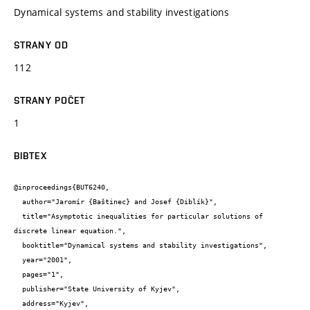
Dynamical systems and stability investigations
STRANY OD
112
STRANY POČET
1
BIBTEX
@inproceedings{BUT6240,

  author="Jaromír {Baštinec} and Josef {Diblík}",

  title="Asymptotic inequalities for particular solutions of 
discrete linear equation.",

  booktitle="Dynamical systems and stability investigations",

  year="2001",

  pages="1",

  publisher="State University of Kyjev",

  address="Kyjev",
