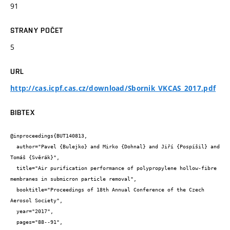
91
STRANY POČET
5
URL
http://cas.icpf.cas.cz/download/Sbornik_VKCAS_2017.pdf
BIBTEX
@inproceedings{BUT140813,

  author="Pavel {Bulejko} and Mirko {Dohnal} and Jiří {Pospíšil} and 
Tomáš {Svěrák}",

  title="Air purification performance of polypropylene hollow-fibre 
membranes in submicron particle removal",

  booktitle="Proceedings of 18th Annual Conference of the Czech 
Aerosol Society",

  year="2017",

  pages="88--91",
