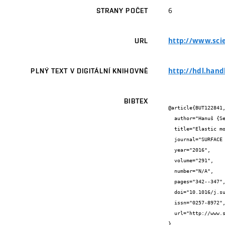
6
STRANY POČET
http://www.scie
URL
http://hdl.hand
PLNÝ TEXT V DIGITÁLNÍ KNIHOVNĚ
BIBTEX
@article{BUT122841,
  author="Hanuš {Seiner} and Jan {Čížek} and Petr {Sedlák} and Renzhong {Huang} and Jan {Čupera} and Ivo {Dlouhý} and Michal {Landa}",

  title="Elastic moduli and elastic anisotropy of cold sprayed metallic coatings",

  journal="SURFACE & COATINGS TECHNOLOGY",

  year="2016",

  volume="291",

  number="N/A",

  pages="342--347",

  doi="10.1016/j.surfcoat.2016.02.057",

  issn="0257-8972",

  url="http://www.sciencedirect.com/science/article/pii/S0257897216301165"

}