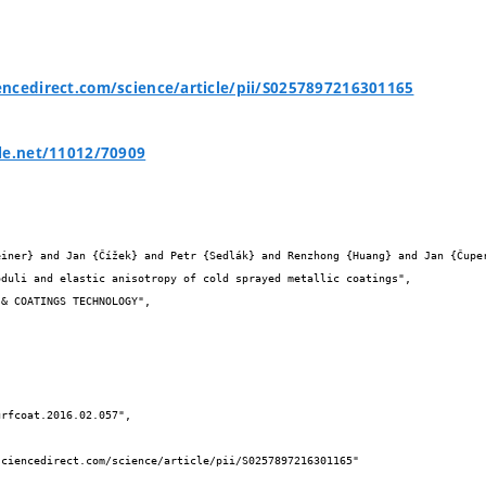
ncedirect.com/science/article/pii/S0257897216301165
le.net/11012/70909

