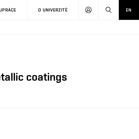
PŘIHLÁSIT
HLEDAT
UPRÁCE
O UNIVERZITĚ
EN
SE
tallic coatings