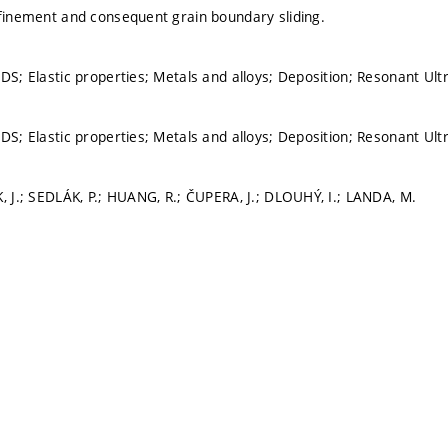
efinement and consequent grain boundary sliding.
GDS; Elastic properties; Metals and alloys; Deposition; Resonant U
GDS; Elastic properties; Metals and alloys; Deposition; Resonant U
K, J.; SEDLÁK, P.; HUANG, R.; ČUPERA, J.; DLOUHÝ, I.; LANDA, M.