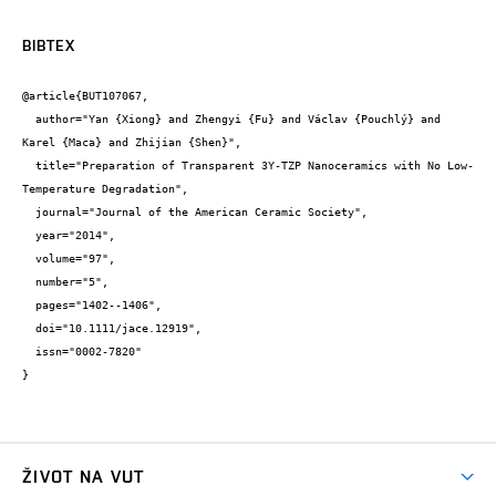
BIBTEX
@article{BUT107067,

  author="Yan {Xiong} and Zhengyi {Fu} and Václav {Pouchlý} and 
Karel {Maca} and Zhijian {Shen}",

  title="Preparation of Transparent 3Y-TZP Nanoceramics with No Low-
Temperature Degradation",

  journal="Journal of the American Ceramic Society",

  year="2014",

  volume="97",

  number="5",

  pages="1402--1406",

  doi="10.1111/jace.12919",

  issn="0002-7820"

}
ŽIVOT NA VUT