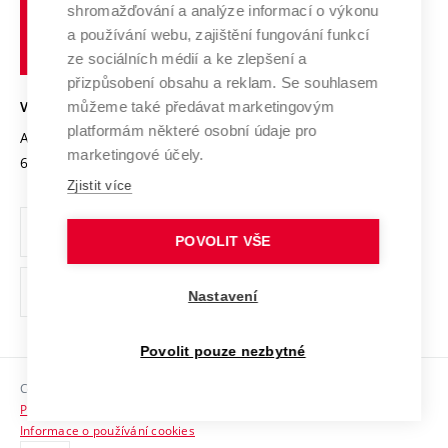
shromažďování a analýze informací o výkonu
Udržitelná univerzita
učení
Služby univerzity
Transfer znalostí
a používání webu, zajištění fungování funkcí
technické
Podnikavá univerzita / ContriBUTe
Mezinárodní dohody
ze sociálních médií a ke zlepšení a
Open Science
v
Bezpečná univerzita
přizpůsobení obsahu a reklam. Se souhlasem
Univerzitní sítě
Brně
Projekty
můžeme také předávat marketingovým
VYSOKÉ UČENÍ TECHNICKÉ V BRNĚ
Vyznamenání
platformám některé osobní údaje pro
Projekty ze strukturálních fondů
Antonínská 548/1
www.vut.cz
marketingové účely.
Organizační struktura
602 00 Brno
vut@vutbr.cz
Specifický výzkum
Zjistit více
Úřední deska
Ochrana osobních údajů
POVOLIT VŠE
(externí
Pracovní příležitosti
Nastavení
odkaz)
Podpora a rozvoj zaměstnanců a studujících
Povolit pouze nezbytné
Rovné příležitosti
Copyright © 2026 VUT
Sociální bezpečí
Prohlášení o přístupnosti
HR Award
Informace o používání cookies