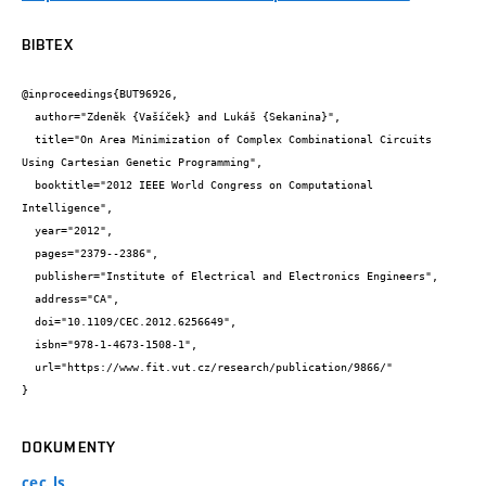
BIBTEX
@inproceedings{BUT96926,

  author="Zdeněk {Vašíček} and Lukáš {Sekanina}",

  title="On Area Minimization of Complex Combinational Circuits 
Using Cartesian Genetic Programming",

  booktitle="2012 IEEE World Congress on Computational 
Intelligence",

  year="2012",

  pages="2379--2386",

  publisher="Institute of Electrical and Electronics Engineers",

  address="CA",

  doi="10.1109/CEC.2012.6256649",

  isbn="978-1-4673-1508-1",

  url="https://www.fit.vut.cz/research/publication/9866/"

}
DOKUMENTY
cec_ls