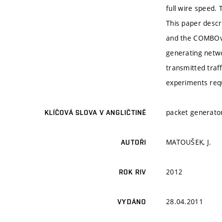
full wire speed. 
This paper descr
and the COMBOv2 
generating networ
transmitted traff
experiments requ
packet generato
KLÍČOVÁ SLOVA V ANGLIČTINĚ
MATOUŠEK, J.
AUTOŘI
2012
ROK RIV
28.04.2011
VYDÁNO