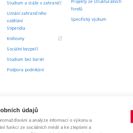
Projekty ze strukturálních
Studium a stáže v zahraničí
fondů
Uznání zahraničního
Specifický výzkum
vzdělání
Stipendia
(externí
Knihovny
odkaz)
Sociální bezpečí
Studium bez bariér
Podpora podnikání
sobních údajů
romažďování a analýze informací o výkonu a
VYSOKÉ UČENÍ TECHNICKÉ V BRNĚ
ní funkcí ze sociálních médií a ke zlepšení a
Antonínská 548/1
www.vut.cz