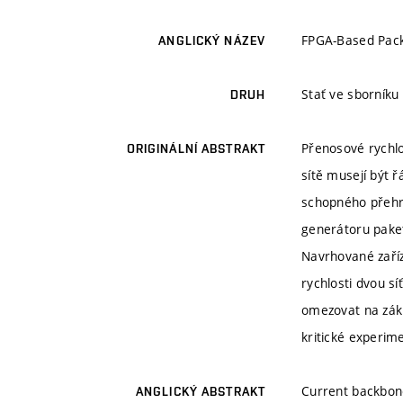
FPGA-Based Pac
ANGLICKÝ NÁZEV
Stať ve sborník
DRUH
Přenosové rychlo
ORIGINÁLNÍ ABSTRAKT
sítě musejí být 
schopného přehrá
generátoru paket
Navrhované zaří
rychlosti dvou s
omezovat na zák
kritické experim
Current backbone
ANGLICKÝ ABSTRAKT