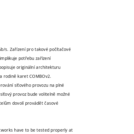
Gb/s. Zařízení pro takové počítačové
implikuje potřebu zařízení
pisuje originální architekturu
E a rodině karet COMBOv2.
rování síťového provozu na plné
 síťový provoz bude volitelně možné
telům dovolí provádět časové
tworks have to be tested properly at