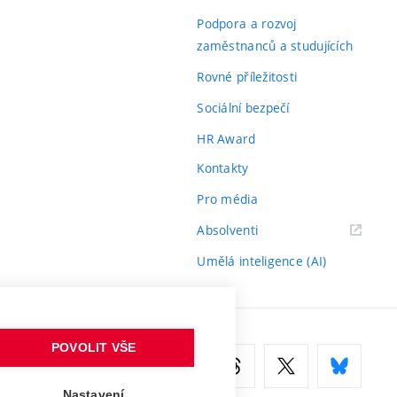
odkaz)
Podpora a rozvoj
zaměstnanců a studujících
Rovné příležitosti
Sociální bezpečí
HR Award
Kontakty
Pro média
(externí
Absolventi
odkaz)
Umělá inteligence (AI)
POVOLIT VŠE
Nastavení