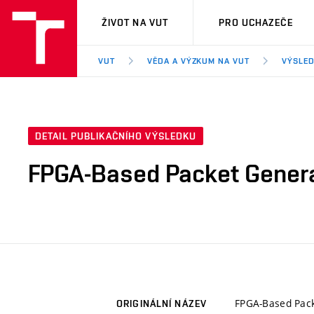
VUT
ŽIVOT NA VUT
PRO UCHAZEČE
VUT
VĚDA A VÝZKUM NA VUT
VÝSLED
DETAIL PUBLIKAČNÍHO VÝSLEDKU
FPGA-Based Packet Gener
FPGA-Based Pac
ORIGINÁLNÍ NÁZEV