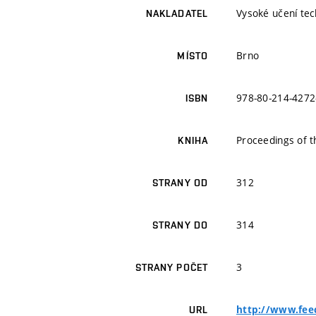
Vysoké učení tec
NAKLADATEL
Brno
MÍSTO
978-80-214-4272
ISBN
Proceedings of 
KNIHA
312
STRANY OD
314
STRANY DO
3
STRANY POČET
http://www.feec
URL