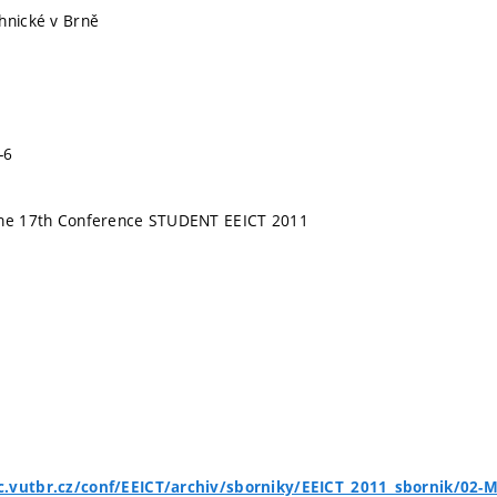
hnické v Brně
-6
the 17th Conference STUDENT EEICT 2011
.vutbr.cz/conf/EEICT/archiv/sborniky/EEICT_2011_sbornik/02-