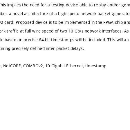
This implies the need for a testing device able to replay and/or gen
ibes a novel architecture of a high-speed network packet generat
card. Proposed device is to be implemented in the FPGA chip and i
k traffic at full wire speed of two 10 Gb/s network interfaces. As a
ic based on precise 64-bit timestamps will be included. This will al
iring precisely defined inter-packet delays.
r, NetCOPE, COMBOv2, 10 Gigabit Ethernet, timestamp