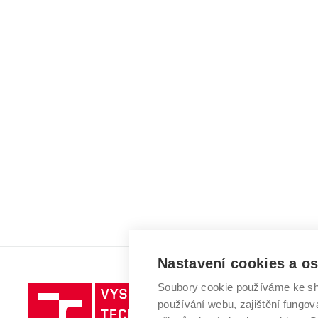
Nastavení cookies a o
Soubory cookie používáme ke sh
Vysoké
používání webu, zajištění fungová
učení