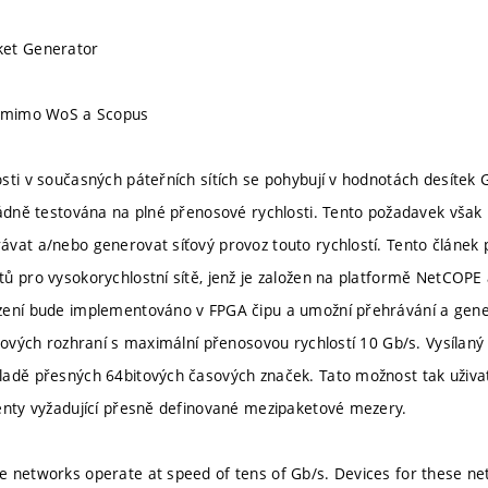
ket Generator
u mimo WoS a Scopus
sti v současných páteřních sítích se pohybují v hodnotách desítek 
řádně testována na plné přenosové rychlosti. Tento požadavek však 
vat a/nebo generovat síťový provoz touto rychlostí. Tento článek po
ů pro vysokorychlostní sítě, jenž je založen na platformě NetCOP
zení bude implementováno v FPGA čipu a umožní přehrávání a gene
íťových rozhraní s maximální přenosovou rychlostí 10 Gb/s. Vysílaný
ladě přesných 64bitových časových značek. Tato možnost tak uživa
enty vyžadující přesně definované mezipaketové mezery.
 networks operate at speed of tens of Gb/s. Devices for these ne