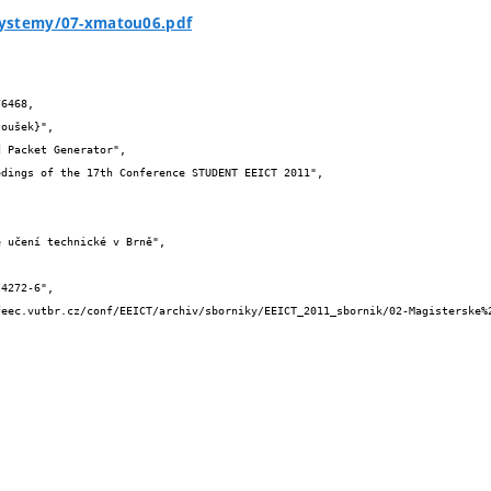
ystemy/07-xmatou06.pdf
6468,
