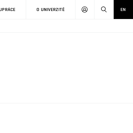
PŘIHLÁSIT
HLEDAT
UPRÁCE
O UNIVERZITĚ
EN
SE