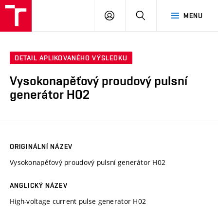
VUT
PŘIHLÁSIT
HLEDAT
MENU
SE
DETAIL APLIKOVANÉHO VÝSLEDKU
Vysokonapěťový proudový pulsní
generátor H02
ORIGINÁLNÍ NÁZEV
Vysokonapěťový proudový pulsní generátor H02
ANGLICKÝ NÁZEV
High-voltage current pulse generator H02