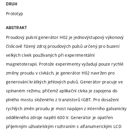
DRUH
Prototyp
ABSTRAKT
Proudový pulsní generátor H02 je jednovýstupový výkonový
číslicově řízený zdroj proudových pulsů určený pro buzení
velkých cívek používaných při experimentální
magnetoterapii. Protože experimenty vyžadují pouze rychlé
změny proudu v cívkách, je generátor H02 navržen pro
generování krátkých jehlových pulsů. Generátor pracuje ve
spínaném režimu, přičemž aplikační cívka je zapojena do
plného mostu složeného z tranzistorů IGBT. Pro dosažení
rychlých změn proudu je most napájen z interního galvanicky
odděleného zdroje napětí 600 V. Generátor je opatřen
příjemným uživatelským rozhraním s alfanumerickým LCD