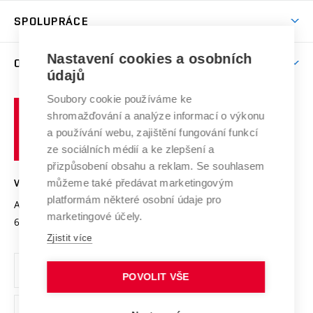
Studentský život
odkaz)
Věda a výzkum na VUT
Harmonogram akademického roku
Zpracování osobních údajů studentů
Sociální bezpečí
SPOLUPRÁCE
Celoživotní vzdělávání
Brno
Podpora excelence
Závěrečné práce
Studium bez bariér
Zpracování osobních údajů uchazečů o studium
Firemní spolupráce
Mezinárodní vědecká rada
Nastavení cookies a osobních
O UNIVERZITĚ
Doktorské studium
Podpora podnikání
E-přihláška
údajů
Zahraniční spolupráce
Systém zajišťování kvality výzkumu
Profil univerzity
Spolupráce se školami
Soubory cookie používáme ke
Vysoké
Výzkumné infrastruktury
shromažďování a analýze informací o výkonu
Udržitelná univerzita
učení
Služby univerzity
Transfer znalostí
a používání webu, zajištění fungování funkcí
technické
Podnikavá univerzita / ContriBUTe
Mezinárodní dohody
ze sociálních médií a ke zlepšení a
Open Science
v
Bezpečná univerzita
přizpůsobení obsahu a reklam. Se souhlasem
Univerzitní sítě
Brně
Projekty
můžeme také předávat marketingovým
VYSOKÉ UČENÍ TECHNICKÉ V BRNĚ
Vyznamenání
platformám některé osobní údaje pro
Projekty ze strukturálních fondů
Antonínská 548/1
www.vut.cz
marketingové účely.
Organizační struktura
602 00 Brno
vut@vutbr.cz
Specifický výzkum
Zjistit více
Úřední deska
Ochrana osobních údajů
POVOLIT VŠE
(externí
Pracovní příležitosti