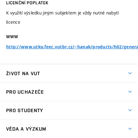
LICENČNÍ POPLATEK
K využití výsledku jiným subjektem je vždy nutné nabytí
licence
WWW
http://www.utko.feec.vutbr.cz/~hanak/products/h02/gener
ŽIVOT NA VUT
Atmosféra VUT
PRO UCHAZEČE
Prostory školy
Proč na VUT
Koleje
PRO STUDENTY
Studijní programy
Stravování
Předměty
Studijní předpisy
Studium a stáže v zahraničí
Stipendia
Dny otevřených dveří
VĚDA A VÝZKUM
Sport na VUT
(externí
Studijní programy
Poplatky za studium
Uznání zahraničního vzdělání
Knihovny
Aktivity pro juniory