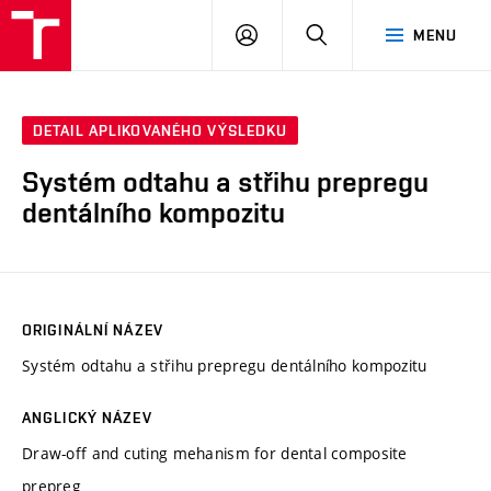
VUT
PŘIHLÁSIT
HLEDAT
MENU
SE
DETAIL APLIKOVANÉHO VÝSLEDKU
Systém odtahu a střihu prepregu
dentálního kompozitu
ORIGINÁLNÍ NÁZEV
Systém odtahu a střihu prepregu dentálního kompozitu
ANGLICKÝ NÁZEV
Draw-off and cuting mehanism for dental composite
prepreg