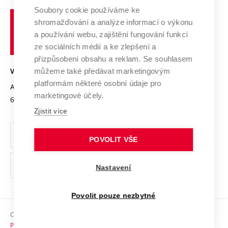
Profil univerzity
Spolupráce se školami
Soubory cookie používáme ke
Vysoké
Výzkumné infrastruktury
shromažďování a analýze informací o výkonu
Udržitelná univerzita
učení
Služby univerzity
Transfer znalostí
a používání webu, zajištění fungování funkcí
technické
Podnikavá univerzita / ContriBUTe
Mezinárodní dohody
ze sociálních médií a ke zlepšení a
Open Science
v
Bezpečná univerzita
přizpůsobení obsahu a reklam. Se souhlasem
Univerzitní sítě
Brně
Projekty
můžeme také předávat marketingovým
VYSOKÉ UČENÍ TECHNICKÉ V BRNĚ
Vyznamenání
platformám některé osobní údaje pro
Projekty ze strukturálních fondů
Antonínská 548/1
www.vut.cz
marketingové účely.
Organizační struktura
602 00 Brno
vut@vutbr.cz
Specifický výzkum
Zjistit více
Úřední deska
Ochrana osobních údajů
POVOLIT VŠE
(externí
Pracovní příležitosti
Nastavení
odkaz)
Podpora a rozvoj zaměstnanců a studujících
Povolit pouze nezbytné
Rovné příležitosti
Copyright © 2026 VUT
Sociální bezpečí
Prohlášení o přístupnosti