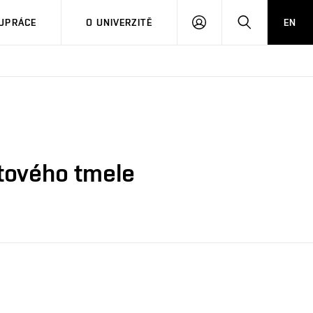
PŘIHLÁSIT
HLEDAT
UPRÁCE
O UNIVERZITĚ
EN
SE
tového tmele