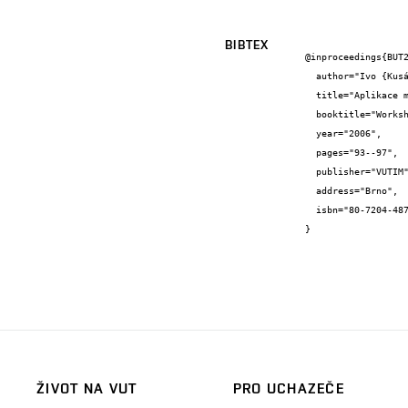
BIBTEX
@inproceedings{BUT2
  author="Ivo {Kusák} and Luboš {Pazdera} and Libor {Topolář}",

  title="Aplikace metody akustické emise (AE) na vzorky cementového tmele",

  booktitle="Workshop NDT 2006",

  year="2006",

  pages="93--97",

  publisher="VUTIM",

  address="Brno",

  isbn="80-7204-487-7"

}
ŽIVOT NA VUT
PRO UCHAZEČE