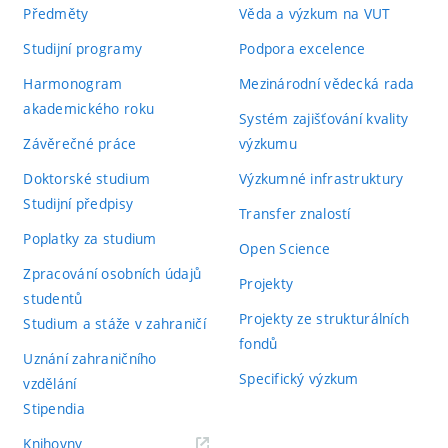
Předměty
Věda a výzkum na VUT
Studijní programy
Podpora excelence
Harmonogram
Mezinárodní vědecká rada
akademického roku
Systém zajišťování kvality
Závěrečné práce
výzkumu
Doktorské studium
Výzkumné infrastruktury
Studijní předpisy
Transfer znalostí
Poplatky za studium
Open Science
Zpracování osobních údajů
Projekty
studentů
Projekty ze strukturálních
Studium a stáže v zahraničí
fondů
Uznání zahraničního
Specifický výzkum
vzdělání
Stipendia
(externí
Knihovny