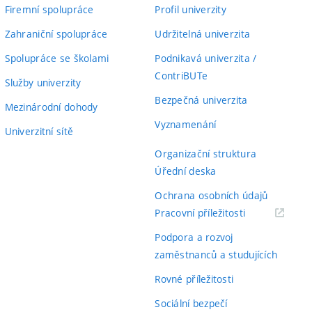
Firemní spolupráce
Profil univerzity
Zahraniční spolupráce
Udržitelná univerzita
Spolupráce se školami
Podnikavá univerzita /
ContriBUTe
Služby univerzity
Bezpečná univerzita
Mezinárodní dohody
Vyznamenání
Univerzitní sítě
Organizační struktura
Úřední deska
Ochrana osobních údajů
(externí
Pracovní příležitosti
odkaz)
Podpora a rozvoj
zaměstnanců a studujících
Rovné příležitosti
Sociální bezpečí