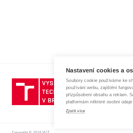
Nastavení cookies a o
Soubory cookie používáme ke sh
Vysoké
používání webu, zajištění fungová
učení
přizpůsobení obsahu a reklam.
technické
platformám některé osobní údaje
v
Brně
Zjistit více
Copyright © 2026 VUT