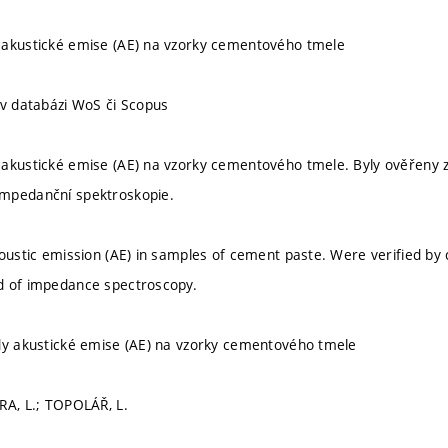
 akustické emise (AE) na vzorky cementového tmele
 v databázi WoS či Scopus
 akustické emise (AE) na vzorky cementového tmele. Byly ověřeny 
mpedanční spektroskopie.
coustic emission (AE) in samples of cement paste. Were verified by
d of impedance spectroscopy.
dy akustické emise (AE) na vzorky cementového tmele
RA, L.; TOPOLÁŘ, L.