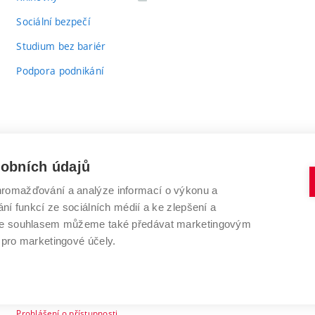
odkaz)
Sociální bezpečí
Studium bez bariér
Podpora podnikání
sobních údajů
romažďování a analýze informací o výkonu a
VYSOKÉ UČENÍ TECHNICKÉ V BRNĚ
ní funkcí ze sociálních médií a ke zlepšení a
Antonínská 548/1
www.vut.cz
 Se souhlasem můžeme také předávat marketingovým
602 00 Brno
vut@vutbr.cz
 pro marketingové účely.
Prohlášení o přístupnosti