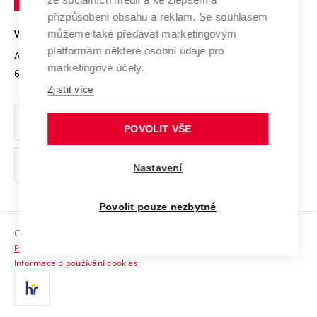
Open Science
v
Bezpečná univerzita
přizpůsobení obsahu a reklam. Se souhlasem
Univerzitní sítě
Brně
Projekty
můžeme také předávat marketingovým
VYSOKÉ UČENÍ TECHNICKÉ V BRNĚ
Vyznamenání
platformám některé osobní údaje pro
Projekty ze strukturálních fondů
Antonínská 548/1
www.vut.cz
marketingové účely.
Organizační struktura
602 00 Brno
vut@vutbr.cz
Specifický výzkum
Zjistit více
Úřední deska
Ochrana osobních údajů
POVOLIT VŠE
(externí
Pracovní příležitosti
Nastavení
odkaz)
Podpora a rozvoj zaměstnanců a studujících
Povolit pouze nezbytné
Rovné příležitosti
Copyright © 2026 VUT
Sociální bezpečí
Prohlášení o přístupnosti
HR Award
Informace o používání cookies
Kontakty