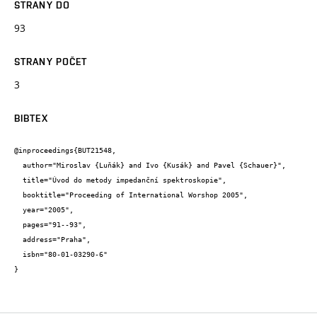
STRANY DO
93
STRANY POČET
3
BIBTEX
@inproceedings{BUT21548,

  author="Miroslav {Luňák} and Ivo {Kusák} and Pavel {Schauer}",

  title="Úvod do metody impedanční spektroskopie",

  booktitle="Proceeding of International Worshop 2005",

  year="2005",

  pages="91--93",

  address="Praha",

  isbn="80-01-03290-6"

}