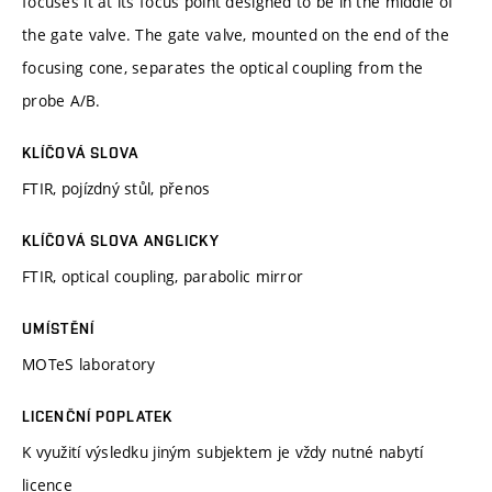
focuses it at its focus point designed to be in the middle of
the gate valve. The gate valve, mounted on the end of the
focusing cone, separates the optical coupling from the
probe A/B.
KLÍČOVÁ SLOVA
FTIR, pojízdný stůl, přenos
KLÍČOVÁ SLOVA ANGLICKY
FTIR, optical coupling, parabolic mirror
UMÍSTĚNÍ
MOTeS laboratory
LICENČNÍ POPLATEK
K využití výsledku jiným subjektem je vždy nutné nabytí
licence