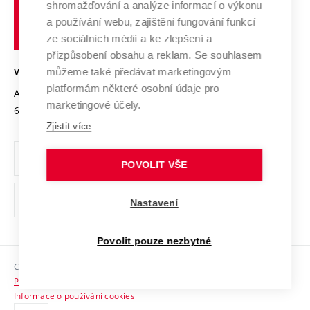
shromažďování a analýze informací o výkonu
Udržitelná univerzita
učení
Služby univerzity
Transfer znalostí
a používání webu, zajištění fungování funkcí
technické
Podnikavá univerzita / ContriBUTe
Mezinárodní dohody
ze sociálních médií a ke zlepšení a
Open Science
v
Bezpečná univerzita
přizpůsobení obsahu a reklam. Se souhlasem
Univerzitní sítě
Brně
Projekty
můžeme také předávat marketingovým
VYSOKÉ UČENÍ TECHNICKÉ V BRNĚ
Vyznamenání
platformám některé osobní údaje pro
Projekty ze strukturálních fondů
Antonínská 548/1
www.vut.cz
marketingové účely.
Organizační struktura
602 00 Brno
vut@vutbr.cz
Specifický výzkum
Zjistit více
Úřední deska
Ochrana osobních údajů
POVOLIT VŠE
(externí
Pracovní příležitosti
Nastavení
odkaz)
Podpora a rozvoj zaměstnanců a studujících
Povolit pouze nezbytné
Rovné příležitosti
Copyright © 2026 VUT
Sociální bezpečí
Prohlášení o přístupnosti
HR Award
Informace o používání cookies