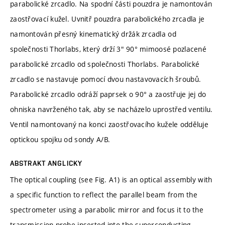
parabolické zrcadlo. Na spodní části pouzdra je namontován
zaostřovací kužel. Uvnitř pouzdra parabolického zrcadla je
namontován přesný kinematický držák zrcadla od
společnosti Thorlabs, který drží 3" 90° mimoosé pozlacené
parabolické zrcadlo od společnosti Thorlabs. Parabolické
zrcadlo se nastavuje pomocí dvou nastavovacích šroubů.
Parabolické zrcadlo odráží paprsek o 90° a zaostřuje jej do
ohniska navrženého tak, aby se nacházelo uprostřed ventilu.
Ventil namontovaný na konci zaostřovacího kužele odděluje
optickou spojku od sondy A/B.
ABSTRAKT ANGLICKY
The optical coupling (see Fig. A1) is an optical assembly with
a specific function to reflect the parallel beam from the
spectrometer using a parabolic mirror and focus it to the
transmission probe inserted into the superconducting