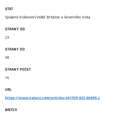
STÁT
Spojené království Velké Británie a Severního Irska
STRANY OD
23
STRANY DO
38
STRANY POČET
16
URL
https://www.nature.com/articles/s41929-022-00895-z
BIBTEX