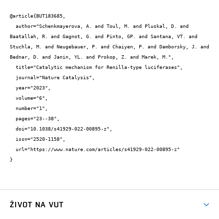
@article{BUT183685,

  author="Schenkmayerova, A. and Toul, M. and Pluskal, D. and 
Baatallah, R. and Gagnot, G. and Pinto, GP. and Santana, VT. and 
Stuchla, M. and Neugebauer, P. and Chaiyen, P. and Damborsky, J. and 
Bednar, D. and Janin, YL. and Prokop, Z. and Marek, M.",

  title="Catalytic mechanism for Renilla-type luciferases",

  journal="Nature Catalysis",

  year="2023",

  volume="6",

  number="1",

  pages="23--38",

  doi="10.1038/s41929-022-00895-z",

  issn="2520-1158",

  url="https://www.nature.com/articles/s41929-022-00895-z"

}
ŽIVOT NA VUT