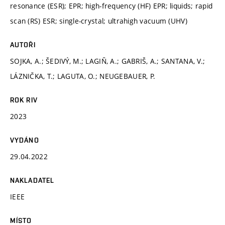
resonance (ESR); EPR; high-frequency (HF) EPR; liquids; rapid
scan (RS) ESR; single-crystal; ultrahigh vacuum (UHV)
AUTOŘI
SOJKA, A.; ŠEDIVÝ, M.; LAGIŇ, A.; GABRIŠ, A.; SANTANA, V.;
LÁZNIČKA, T.; LAGUTA, O.; NEUGEBAUER, P.
ROK RIV
2023
VYDÁNO
29.04.2022
NAKLADATEL
IEEE
MÍSTO