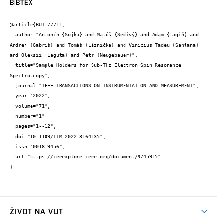
BIBTEX
@article{BUT177711,

  author="Antonín {Sojka} and Matúš {Šedivý} and Adam {Lagiň} and 
Andrej {Gabriš} and Tomáš {Láznička} and Vinicius Tadeu {Santana} 
and Oleksii {Laguta} and Petr {Neugebauer}",

  title="Sample Holders for Sub-THz Electron Spin Resonance 
Spectroscopy",

  journal="IEEE TRANSACTIONS ON INSTRUMENTATION AND MEASUREMENT",

  year="2022",

  volume="71",

  number="1",

  pages="1--12",

  doi="10.1109/TIM.2022.3164135",

  issn="0018-9456",

  url="https://ieeexplore.ieee.org/document/9745915"

}
ŽIVOT NA VUT