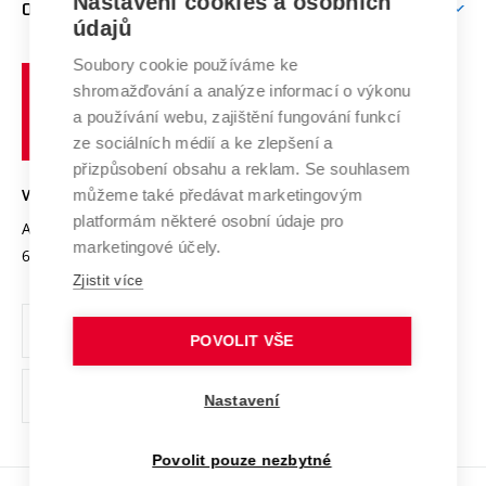
Mezinárodní vědecká rada
Nastavení cookies a osobních
O UNIVERZITĚ
Doktorské studium
Podpora podnikání
E-přihláška
údajů
Zahraniční spolupráce
Systém zajišťování kvality výzkumu
Profil univerzity
Spolupráce se školami
Soubory cookie používáme ke
Vysoké
Výzkumné infrastruktury
shromažďování a analýze informací o výkonu
Udržitelná univerzita
učení
Služby univerzity
Transfer znalostí
a používání webu, zajištění fungování funkcí
technické
Podnikavá univerzita / ContriBUTe
Mezinárodní dohody
ze sociálních médií a ke zlepšení a
Open Science
v
Bezpečná univerzita
přizpůsobení obsahu a reklam. Se souhlasem
Univerzitní sítě
Brně
Projekty
můžeme také předávat marketingovým
VYSOKÉ UČENÍ TECHNICKÉ V BRNĚ
Vyznamenání
platformám některé osobní údaje pro
Projekty ze strukturálních fondů
Antonínská 548/1
www.vut.cz
marketingové účely.
Organizační struktura
602 00 Brno
vut@vutbr.cz
Specifický výzkum
Zjistit více
Úřední deska
Ochrana osobních údajů
POVOLIT VŠE
(externí
Pracovní příležitosti
Nastavení
odkaz)
Podpora a rozvoj zaměstnanců a studujících
Povolit pouze nezbytné
Rovné příležitosti