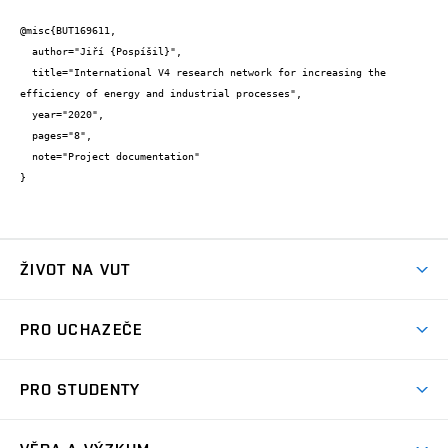
@misc{BUT169611,

  author="Jiří {Pospíšil}",

  title="International V4 research network for increasing the 
efficiency of energy and industrial processes",

  year="2020",

  pages="8",

  note="Project documentation"

}
ŽIVOT NA VUT
Atmosféra VUT
PRO UCHAZEČE
Prostory školy
Proč na VUT
Koleje
PRO STUDENTY
Studijní programy
Stravování
Předměty
Studijní předpisy
Studium a stáže v zahraničí
Stipendia
Dny otevřených dveří