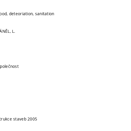
od, deteoriation, sanitation
ÁNĚL, L.
společnost
trukce staveb 2005