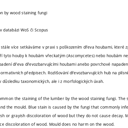
n by wood staining fungi
 v databázi WoS či Scopus
 stále více setkáváme v praxi s poškozením dřeva houbami, které z
ří tyto houby k houbám vřeckatým (Ascomycetes) nebo houbám ned
adení dřeva dřevozbarvujícími houbami anebo povrchové napadení 
normativních předpisech. Rozlišování dřevozbarvujících hub na plís
v důsledku taxonomických, ale i z morfologických úvah.
mon the staining of the lumber by the wood staining fungi. The sta
 and the mould. Blue stain is caused by the fungi that commonly inf
uish or grayish discoloration of wood but they do not cause decay. 
ce discoloration of wood. Mould does no harm on the wood.