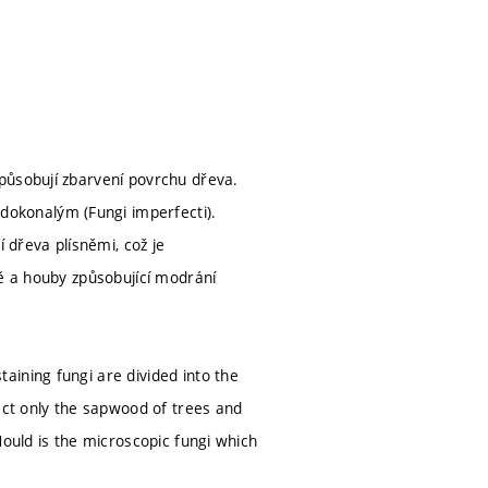
působují zbarvení povrchu dřeva.
okonalým (Fungi imperfecti).
dřeva plísněmi, což je
ně a houby způsobující modrání
ining fungi are divided into the
ect only the sapwood of trees and
Mould is the microscopic fungi which