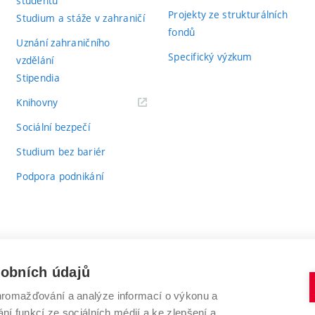
studentů
Projekty ze strukturálních
Studium a stáže v zahraničí
fondů
Uznání zahraničního
Specifický výzkum
vzdělání
Stipendia
(externí
Knihovny
odkaz)
Sociální bezpečí
Studium bez bariér
Podpora podnikání
sobních údajů
romažďování a analýze informací o výkonu a
VYSOKÉ UČENÍ TECHNICKÉ V BRNĚ
ní funkcí ze sociálních médií a ke zlepšení a