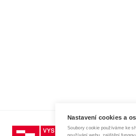
Nastavení cookies a o
Soubory cookie používáme ke sh
Vysoké
používání webu, zajištění fungová