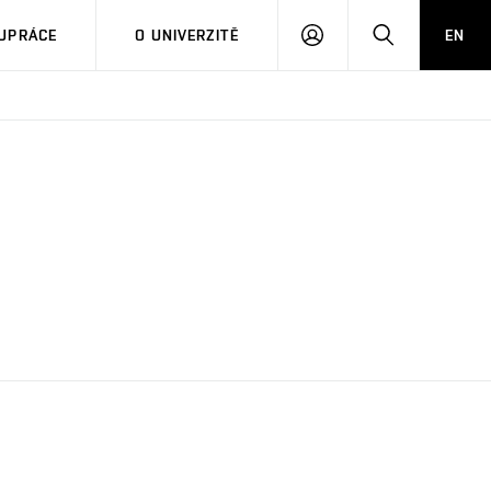
PŘIHLÁSIT
HLEDAT
UPRÁCE
O UNIVERZITĚ
EN
SE