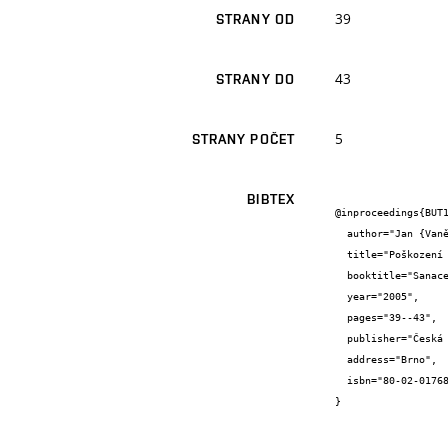
39
STRANY OD
43
STRANY DO
5
STRANY POČET
BIBTEX
@inproceedings{BUT1
  author="Jan {Vaněrek} and Lubomír {Scháněl}",

  title="Poškození dřeva dřevozbarvujícími houbami",

  booktitle="Sanace a rekonstrukce staveb 2005",

  year="2005",

  pages="39--43",

  publisher="Česká stavební společnost",

  address="Brno",

  isbn="80-02-01768-4"

}