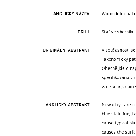
Wood deteoriatio
ANGLICKÝ NÁZEV
Stať ve sborníku
DRUH
V současnosti se
ORIGINÁLNÍ ABSTRAKT
Taxonomicky pat
Obecně jde o nap
specifikováno v 
vzniklo nejenom 
Nowadays are com
ANGLICKÝ ABSTRAKT
blue stain fungi
cause typical bl
causes the surfa