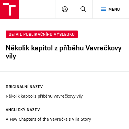
VUT
PŘIHLÁSIT
HLEDAT
MENU
SE
DETAIL PUBLIKAČNÍHO VÝSLEDKU
Několik kapitol z příběhu Vavrečkovy
vily
ORIGINÁLNÍ NÁZEV
Několik kapitol z příběhu Vavrečkovy vily
ANGLICKÝ NÁZEV
A Few Chapters of the Vavrečka's Villa Story