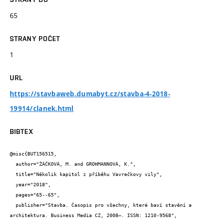
65
STRANY POČET
1
URL
https://stavbaweb.dumabyt.cz/stavba-4-2018-
19914/clanek.html
BIBTEX
@misc{BUT156515,

  author="ŽÁČKOVÁ, M. and GROHMANNOVÁ, K.",

  title="Několik kapitol z příběhu Vavrečkovy vily",

  year="2018",

  pages="65--65",

  publisher="Stavba. Časopis pro všechny, které baví stavění a 
architektura. Business Media CZ, 2008–. ISSN: 1210-9568",
