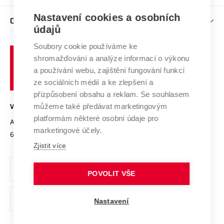
Závěrečné práce
Studium bez bariér
Zpracování osobních údajů uchazečů o studium
Firemní spolupráce
Nastavení cookies a osobních
Mezinárodní vědecká rada
O UNIVERZITĚ
Doktorské studium
Podpora podnikání
E-přihláška
údajů
Zahraniční spolupráce
Systém zajišťování kvality výzkumu
Profil univerzity
Soubory cookie používáme ke
Spolupráce se školami
Vysoké
Výzkumné infrastruktury
shromažďování a analýze informací o výkonu
Udržitelná univerzita
učení
Služby univerzity
Transfer znalostí
a používání webu, zajištění fungování funkcí
technické
Podnikavá univerzita / ContriBUTe
Mezinárodní dohody
ze sociálních médií a ke zlepšení a
Open Science
v
Bezpečná univerzita
přizpůsobení obsahu a reklam. Se souhlasem
Univerzitní sítě
Brně
Projekty
můžeme také předávat marketingovým
VYSOKÉ UČENÍ TECHNICKÉ V BRNĚ
Vyznamenání
platformám některé osobní údaje pro
Projekty ze strukturálních fondů
Antonínská 548/1
www.vut.cz
marketingové účely.
Organizační struktura
602 00 Brno
vut@vutbr.cz
Specifický výzkum
Zjistit více
Úřední deska
Ochrana osobních údajů
POVOLIT VŠE
(externí
Pracovní příležitosti
Nastavení
odkaz)
Podpora a rozvoj zaměstnanců a studujících