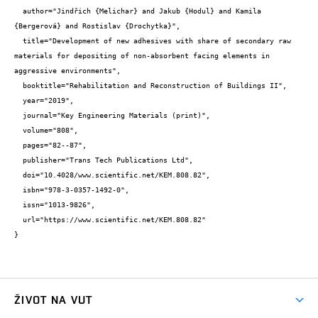
  author="Jindřich {Melichar} and Jakub {Hodul} and Kamila 
{Bergerová} and Rostislav {Drochytka}",

  title="Development of new adhesives with share of secondary raw 
materials for depositing of non-absorbent facing elements in 
aggressive environments",

  booktitle="Rehabilitation and Reconstruction of Buildings II",

  year="2019",

  journal="Key Engineering Materials (print)",

  volume="808",

  pages="82--87",

  publisher="Trans Tech Publications Ltd",

  doi="10.4028/www.scientific.net/KEM.808.82",

  isbn="978-3-0357-1492-0",

  issn="1013-9826",

  url="https://www.scientific.net/KEM.808.82"

}
ŽIVOT NA VUT