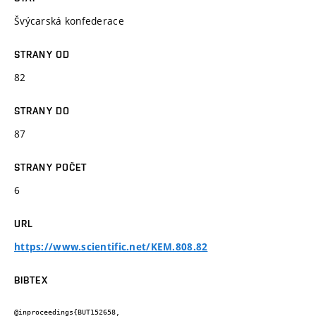
Švýcarská konfederace
STRANY OD
82
STRANY DO
87
STRANY POČET
6
URL
https://www.scientific.net/KEM.808.82
BIBTEX
@inproceedings{BUT152658,
