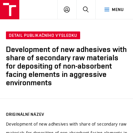
VUT
PŘIHLÁSIT
HLEDAT
MENU
SE
DETAIL PUBLIKAČNÍHO VÝSLEDKU
Development of new adhesives with
share of secondary raw materials
for depositing of non-absorbent
facing elements in aggressive
environments
ORIGINÁLNÍ NÁZEV
Development of new adhesives with share of secondary raw
materials for depositing of non-absorbent facing elements in