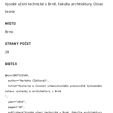
Vysoké učení technické v Brně, Fakulta architektury, Ústav
teorie
MÍSTO
Brno
STRANY POČET
28
BIBTEX
@misc{BUT123160,

  author="Markéta {Žáčková}",

  title="Historie a činnost urbanistického pracoviště Výzkumného 
ústavu výstavby a architektury v Brně

",

  year="2014",

  pages="28",

  publisher="Vysoké učení technické v Brně, Fakulta architektury, 