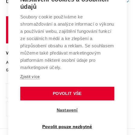
O UNIVERZITĚ
Doktorské studium
Podpora podnikání
E-přihláška
údajů
Zahraniční spolupráce
Systém zajišťování kvality výzkumu
Profil univerzity
Soubory cookie používáme ke
Spolupráce se školami
Vysoké
Výzkumné infrastruktury
shromažďování a analýze informací o výkonu
Udržitelná univerzita
učení
Služby univerzity
Transfer znalostí
a používání webu, zajištění fungování funkcí
technické
Podnikavá univerzita / ContriBUTe
Mezinárodní dohody
ze sociálních médií a ke zlepšení a
Open Science
v
Bezpečná univerzita
přizpůsobení obsahu a reklam. Se souhlasem
Univerzitní sítě
Brně
Projekty
můžeme také předávat marketingovým
VYSOKÉ UČENÍ TECHNICKÉ V BRNĚ
Vyznamenání
platformám některé osobní údaje pro
Projekty ze strukturálních fondů
Antonínská 548/1
www.vut.cz
marketingové účely.
Organizační struktura
602 00 Brno
vut@vutbr.cz
Specifický výzkum
Zjistit více
Úřední deska
Ochrana osobních údajů
POVOLIT VŠE
(externí
Pracovní příležitosti
Nastavení
odkaz)
Podpora a rozvoj zaměstnanců a studujících
Povolit pouze nezbytné
Rovné příležitosti