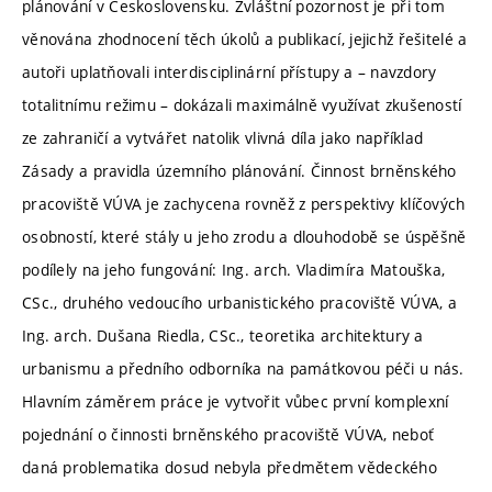
plánování v Československu. Zvláštní pozornost je při tom
věnována zhodnocení těch úkolů a publikací, jejichž řešitelé a
autoři uplatňovali interdisciplinární přístupy a – navzdory
totalitnímu režimu – dokázali maximálně využívat zkušeností
ze zahraničí a vytvářet natolik vlivná díla jako například
Zásady a pravidla územního plánování. Činnost brněnského
pracoviště VÚVA je zachycena rovněž z perspektivy klíčových
osobností, které stály u jeho zrodu a dlouhodobě se úspěšně
podílely na jeho fungování: Ing. arch. Vladimíra Matouška,
CSc., druhého vedoucího urbanistického pracoviště VÚVA, a
Ing. arch. Dušana Riedla, CSc., teoretika architektury a
urbanismu a předního odborníka na památkovou péči u nás.
Hlavním záměrem práce je vytvořit vůbec první komplexní
pojednání o činnosti brněnského pracoviště VÚVA, neboť
daná problematika dosud nebyla předmětem vědeckého