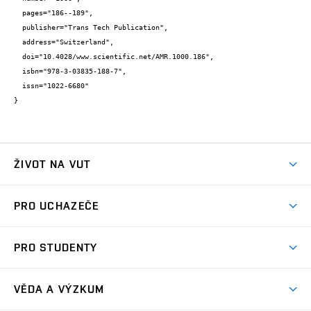
  pages="186--189",

  publisher="Trans Tech Publication",

  address="Switzerland",

  doi="10.4028/www.scientific.net/AMR.1000.186",

  isbn="978-3-03835-188-7",

  issn="1022-6680"

}
ŽIVOT NA VUT
Atmosféra VUT
PRO UCHAZEČE
Prostory školy
Proč na VUT
Koleje
PRO STUDENTY
Studijní programy
Stravování
Předměty
Studijní předpisy
Studium a stáže v zahraničí
Stipendia
Dny otevřených dveří
VĚDA A VÝZKUM
Sport na VUT
(externí
Studijní programy
Poplatky za studium
Uznání zahraničního vzdělání
Knihovny
Aktivity pro juniory