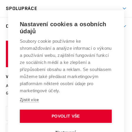
Studentský život
odkaz)
Věda a výzkum na VUT
Harmonogram akademického roku
Zpracování osobních údajů studentů
Sociální bezpečí
SPOLUPRÁCE
Celoživotní vzdělávání
Brno
Podpora excelence
Závěrečné práce
Studium bez bariér
Zpracování osobních údajů uchazečů o studium
Firemní spolupráce
Nastavení cookies a osobních
Mezinárodní vědecká rada
O UNIVERZITĚ
Doktorské studium
Podpora podnikání
E-přihláška
údajů
Zahraniční spolupráce
Systém zajišťování kvality výzkumu
Profil univerzity
Soubory cookie používáme ke
Spolupráce se školami
Vysoké
Výzkumné infrastruktury
shromažďování a analýze informací o výkonu
Udržitelná univerzita
učení
Služby univerzity
Transfer znalostí
a používání webu, zajištění fungování funkcí
technické
Podnikavá univerzita / ContriBUTe
Mezinárodní dohody
ze sociálních médií a ke zlepšení a
Open Science
v
Bezpečná univerzita
přizpůsobení obsahu a reklam. Se souhlasem
Univerzitní sítě
Brně
Projekty
můžeme také předávat marketingovým
VYSOKÉ UČENÍ TECHNICKÉ V BRNĚ
Vyznamenání
platformám některé osobní údaje pro
Projekty ze strukturálních fondů
Antonínská 548/1
www.vut.cz
marketingové účely.
Organizační struktura
602 00 Brno
vut@vutbr.cz
Specifický výzkum
Zjistit více
Úřední deska
Ochrana osobních údajů
POVOLIT VŠE
(externí
Pracovní příležitosti