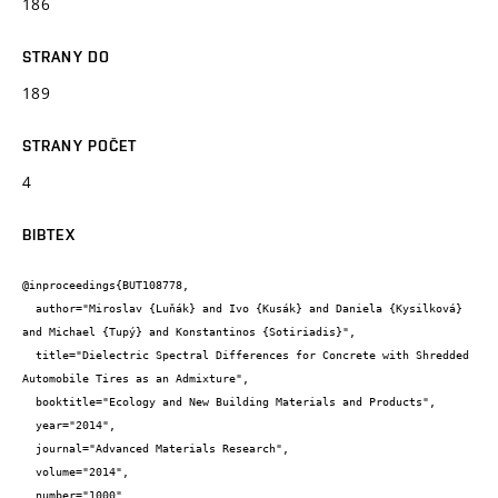
186
STRANY DO
189
STRANY POČET
4
BIBTEX
@inproceedings{BUT108778,

  author="Miroslav {Luňák} and Ivo {Kusák} and Daniela {Kysilková} 
and Michael {Tupý} and Konstantinos {Sotiriadis}",

  title="Dielectric Spectral Differences for Concrete with Shredded 
Automobile Tires as an Admixture",

  booktitle="Ecology and New Building Materials and Products",

  year="2014",

  journal="Advanced Materials Research",

  volume="2014",

  number="1000",
