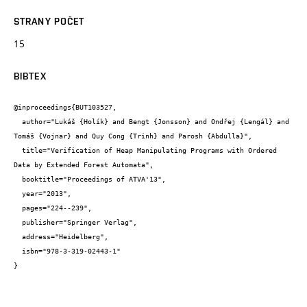
STRANY POČET
15
BIBTEX
@inproceedings{BUT103527,

  author="Lukáš {Holík} and Bengt {Jonsson} and Ondřej {Lengál} and 
Tomáš {Vojnar} and Quy Cong {Trinh} and Parosh {Abdulla}",

  title="Verification of Heap Manipulating Programs with Ordered 
Data by Extended Forest Automata",

  booktitle="Proceedings of ATVA'13",

  year="2013",

  pages="224--239",

  publisher="Springer Verlag",

  address="Heidelberg",

  isbn="978-3-319-02443-1"

}