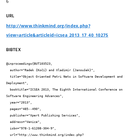
6
URL
http://www.thinkmind.org/index.php?
view=article&articleid=icsea_2013_17_40_10275
BIBTEX
@inproceedings{BUT103523,

  author="Radek {Kočí} and Vladimír {Janoušek}",

  title="Object Oriented Petri Nets in Software Development and 
Deployment",

  booktitle="ICSEA 2013, The Eighth International Conference on 
Software Engineering Advances",

  year="2013",

  pages="485--490",

  publisher="Xpert Publishing Services",

  address="Venice",

  isbn="978-1-61208-304-9",

  url="http://www.thinkmind.org/index.php?