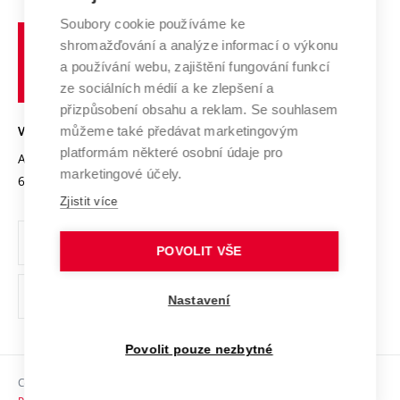
Systém zajišťování kvality výzkumu
Profil univerzity
Soubory cookie používáme ke
Spolupráce se školami
Vysoké
Výzkumné infrastruktury
shromažďování a analýze informací o výkonu
Udržitelná univerzita
učení
Služby univerzity
Transfer znalostí
a používání webu, zajištění fungování funkcí
technické
Podnikavá univerzita / ContriBUTe
Mezinárodní dohody
ze sociálních médií a ke zlepšení a
Open Science
v
Bezpečná univerzita
přizpůsobení obsahu a reklam. Se souhlasem
Univerzitní sítě
Brně
Projekty
můžeme také předávat marketingovým
VYSOKÉ UČENÍ TECHNICKÉ V BRNĚ
Vyznamenání
platformám některé osobní údaje pro
Projekty ze strukturálních fondů
Antonínská 548/1
www.vut.cz
marketingové účely.
Organizační struktura
602 00 Brno
vut@vutbr.cz
Specifický výzkum
Zjistit více
Úřední deska
Ochrana osobních údajů
POVOLIT VŠE
(externí
Pracovní příležitosti
Nastavení
odkaz)
Podpora a rozvoj zaměstnanců a studujících
Povolit pouze nezbytné
Rovné příležitosti
Copyright © 2026 VUT
Sociální bezpečí