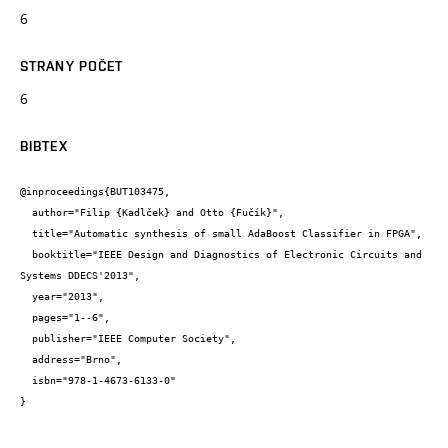
6
STRANY POČET
6
BIBTEX
@inproceedings{BUT103475,

  author="Filip {Kadlček} and Otto {Fučík}",

  title="Automatic synthesis of small AdaBoost Classifier in FPGA",

  booktitle="IEEE Design and Diagnostics of Electronic Circuits and 
Systems DDECS'2013",

  year="2013",

  pages="1--6",

  publisher="IEEE Computer Society",

  address="Brno",

  isbn="978-1-4673-6133-0"

}