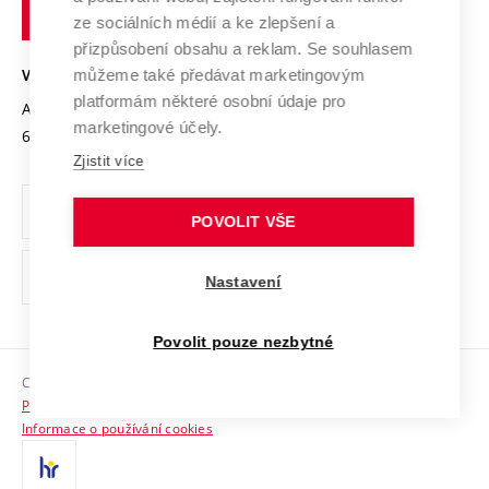
technické
Podnikavá univerzita / ContriBUTe
Mezinárodní dohody
ze sociálních médií a ke zlepšení a
Open Science
v
Bezpečná univerzita
přizpůsobení obsahu a reklam. Se souhlasem
Univerzitní sítě
Brně
Projekty
můžeme také předávat marketingovým
VYSOKÉ UČENÍ TECHNICKÉ V BRNĚ
Vyznamenání
platformám některé osobní údaje pro
Projekty ze strukturálních fondů
Antonínská 548/1
www.vut.cz
marketingové účely.
Organizační struktura
602 00 Brno
vut@vutbr.cz
Specifický výzkum
Zjistit více
Úřední deska
Ochrana osobních údajů
POVOLIT VŠE
(externí
Pracovní příležitosti
Nastavení
odkaz)
Podpora a rozvoj zaměstnanců a studujících
Povolit pouze nezbytné
Rovné příležitosti
Copyright © 2026 VUT
Sociální bezpečí
Prohlášení o přístupnosti
HR Award
Informace o používání cookies
Kontakty