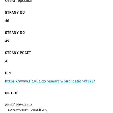
Česká republika
STRANY OD
46
STRANY DO
49
STRANY POČET
4
URL
https://www.fit.vut.cz/research/publication/9975/
BIBTEX
@article{BUT103416,

  author="Josef {Strnadel}",
