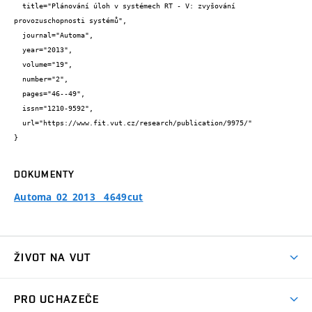
  title="Plánování úloh v systémech RT - V: zvyšování 
provozuschopnosti systémů",

  journal="Automa",

  year="2013",

  volume="19",

  number="2",

  pages="46--49",

  issn="1210-9592",

  url="https://www.fit.vut.cz/research/publication/9975/"

}
DOKUMENTY
Automa_02_2013__4649cut
ŽIVOT NA VUT
Atmosféra VUT
PRO UCHAZEČE
Prostory školy