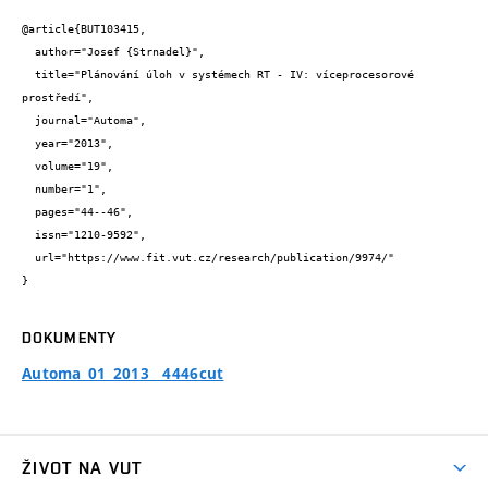
@article{BUT103415,

  author="Josef {Strnadel}",

  title="Plánování úloh v systémech RT - IV: víceprocesorové 
prostředí",

  journal="Automa",

  year="2013",

  volume="19",

  number="1",

  pages="44--46",

  issn="1210-9592",

  url="https://www.fit.vut.cz/research/publication/9974/"

}
DOKUMENTY
Automa_01_2013__4446cut
ŽIVOT NA VUT