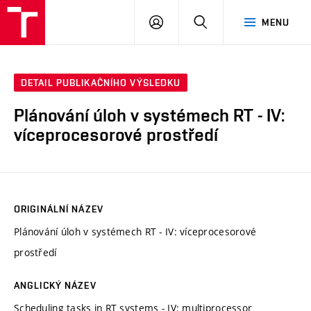
VUT
PŘIHLÁSIT
HLEDAT
MENU
SE
DETAIL PUBLIKAČNÍHO VÝSLEDKU
Plánování úloh v systémech RT - IV:
víceprocesorové prostředí
ORIGINÁLNÍ NÁZEV
Plánování úloh v systémech RT - IV: víceprocesorové
prostředí
ANGLICKÝ NÁZEV
Scheduling tasks in RT systems - IV: multiprocessor