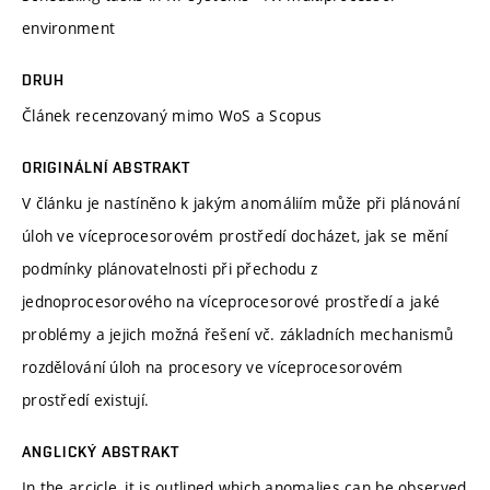
environment
DRUH
Článek recenzovaný mimo WoS a Scopus
ORIGINÁLNÍ ABSTRAKT
V článku je nastíněno k jakým anomáliím může při plánování
úloh ve víceprocesorovém prostředí docházet, jak se mění
podmínky plánovatelnosti při přechodu z
jednoprocesorového na víceprocesorové prostředí a jaké
problémy a jejich možná řešení vč. základních mechanismů
rozdělování úloh na procesory ve víceprocesorovém
prostředí existují.
ANGLICKÝ ABSTRAKT
In the arcicle, it is outlined which anomalies can be observed